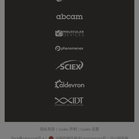
Link
Abcam
Limited
Link
Molecular
Devices
Link
Phenomenex
Link
Sciex
Link
Aldevron
Link
IDT
Link
隐私条款
|
Cookie 声明
|
Cookie 设置
沪ICP备16041326号-6
|
沪网药械信备字[2025]000263号 | 沪公网安备