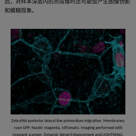
后，对样本深层内的点成像时还可能会产生图像伪影
和模糊现象。
Zebrafish posterior lateral line primordium migration. Membranes:
cyan GFP: Nuclei: magenta, tdTomato. Imaging performed with
resonant scanner, Dynamic Signal Enhancement and LIGHTNING.