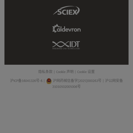
Link
Sciex
Link
Aldevron
Link
IDT
Link
隐私条款
|
Cookie 声明
|
Cookie 设置
沪ICP备16041326号-6
|
沪网药械信备字[2025]000263号 | 沪公网安备
31010502005006号