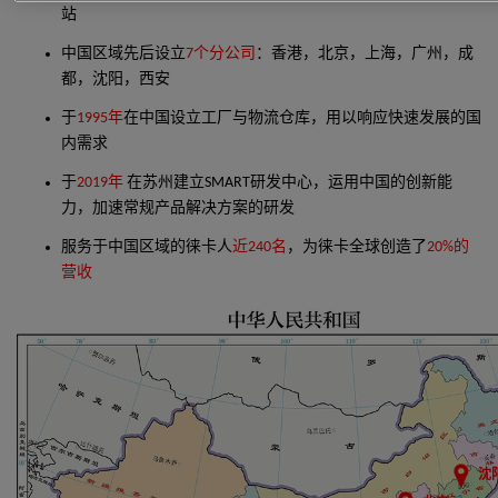
站
中国区域先后设立
7个分公司
：香港，北京，上海，广州，成
都，沈阳，西安
于
1995年
在中国设立工厂与物流仓库，用以响应快速发展的国
内需求
于
2019年
在苏州建立SMART研发中心，运用中国的创新能
力，加速常规产品解决方案的研发
服务于中国区域的徕卡人
近240名
，为徕卡全球创造了
20%的
营收
沈阳