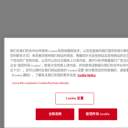
我们及我们的合作伙伴使用 Cookie 和其他跟踪技术，以及您直接向我们提供的部分
您的联系方式）来改善您使用我们网站的体验，根据您针对这些网站及其他网站的交
个性化的广告和内容，让您可以在社交媒体上分享内容，展开分析并衡量我们广告活
点击“接受所有 Cookie”，即表示您同意上述内容，并同意将该数据与我们的合作伙伴
见下方）。您可以随时在我们网站底部的“Cookie 设置”部分更改您的同意偏好。请查
《Cookie 通知》，了解有关我们实践的更多信息
Cookie Notice
Leica Microsystems Cookie Partners Details
Cookie 设置
快速发展的中国市场
于
1985年
建立香港徕卡仪器有限公司，徕卡显微产品正式进入
全部拒绝
接受所有 Cookie
中国市场
于
1987年
成立中国区域第一家服务站—北京徕卡显微仪器服务