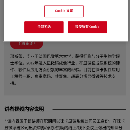
Cookie 设置
邢斯蕾
全部拒绝
接受所有 Cookie
了解更多>
邢斯蕾，毕业于法国巴黎第六大学，获得细胞与分子生物学硕
士学位。2012年进入显微镜成像行业，在显微镜成像系统的硬
件、软件及应用方面积累的丰富的经验。目前在徕卡担任应用
工程师一职，负责宽场、共聚焦、超高分辨显微镜等技术支
持。
讲者视频内容说明
* 该内容属于该讲师在职期间以徕卡显微系统公司员工身份，在徕卡
显微系统公司出资举办/承办/赞助的线上/线下会议上做出的知识分