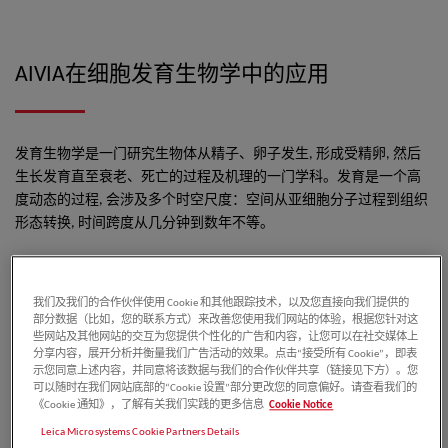
AIVIA在细胞发育生物学中的应用
发育生物学是一门研究生物体从精子、卵子发生, 形成受精卵, 然后
生长发育直至衰老、死亡的过程及机理的一门学科。发育是一个高
度动态的过程, 会涉及多个时空尺度：空间从亚细胞分子过程到组织
形态转换, 时间跨度从几分钟到数年不等。
显微成像是细胞、发育生物学研究中重要的工具，可以说从细胞、
组织的培养，到精细结构观察，功能研究，显微镜几乎贯穿始终。
我们及我们的合作伙伴使用 Cookie 和其他跟踪技术，以及您直接向我们提供的
然后，在我们得到丰富的图像后，如何从中抽丝剥茧，获得关键性
部分数据（比如，您的联系方式）来改善您使用我们网站的体验，根据您针对这
些网站及其他网站的交互为您提供个性化的广告和内容，让您可以在社交媒体上
数据结果，仍然是图像分析中一大挑战。在本次分享中，徕卡的小
分享内容，展开分析并衡量我们广告活动的效果。点击“接受所有 Cookie”，即表
伙伴会为大家介绍徕卡家族的新成员AIVIA
示您同意上述内容，并同意将该数据与我们的合作伙伴共享（链接见下方）。您
可以随时在我们网站底部的“Cookie 设置”部分更改您的同意偏好。请查看我们的
《Cookie 通知》，了解有关我们实践的更多信息
Cookie Notice
作者介绍
Leica Microsystems Cookie Partners Details