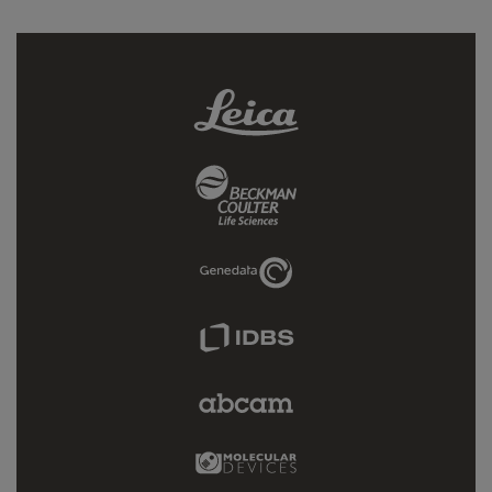
Leica
Link
Beckman
Coulter
Link
Genedata
Link
IDBS
Link
Abcam
Limited
Link
Molecular
Devices