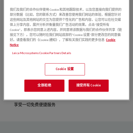
我们及我们的合作伙伴使用 Cookie 和其他跟踪技术，以及您直接向我们提供的
部分数据（比如，您的联系方式）来改善您使用我们网站的体验，根据您针对
这些网站及其他网站的交互为您提供个性化的广告和内容，让您可以在社交媒
体上分享内容，展开分析并衡量我们广告活动的效果。点击“接受所有
Cookie”，即表示您同意上述内容，并同意将该数据与我们的合作伙伴共享（链
1对1
，徕卡应用工程师现场
服
3个月，超长全年累计使用周期
接见下方）。您可以随时在我们网站底部的“Cookie 设置”部分更改您的同意偏
务指导
充分体验各项功能
好。请查看我们的《Cookie 通知》，了解有关我们实践的更多信息
Cookie
Notice
Leica Microsystems Cookie Partners Details
Cookie 设置
全部拒绝
接受所有 Cookie
免费
，客户不用承担样机及徕
定制化
，完全根据您的应用需
卡
人员的任何费用
送货到门
，
求，
提供多种配置样机
享受一切免费便捷服务