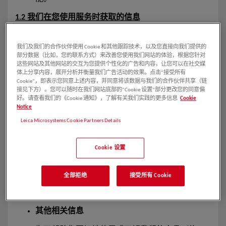
1.2 我们在您使用服务时获取的信息
日志信息
我们及我们的合作伙伴使用 Cookie 和其他跟踪技术，以及您直接向我们提供的
例如，当您使用我们的服务时，为了提供服务或
部分数据（比如，您的联系方式）来改善您使用我们网站的体验，根据您针对
这些网站及其他网站的交互为您提供个性化的广告和内容，让您可以在社交媒
开展相关活动之目的，我们可能会收集设备信
体上分享内容，展开分析并衡量我们广告活动的效果。点击“接受所有
息、软件信息、服务日志信息等相关信息。
Cookie”，即表示您同意上述内容，并同意将该数据与我们的合作伙伴共享（链
接见下方）。您可以随时在我们网站底部的“Cookie 设置”部分更改您的同意偏
好。请查看我们的《Cookie 通知》，了解有关我们实践的更多信息
Cookie
位置信息
Notice
例如，当您使用与位置有关的服务时，我们可能
Leica Microsystems Cookie Partners Details
会记录您的设备所在位置信息，以便为您提供相
关服务。
Cookie 设置
您或其他用户在使用服务时提供的信息中可能包
全部拒绝
接受所有 Cookie
含您所在地理位置信息，例如您或其他人共享的
照片包含的地理标记信息。
其他相关信息