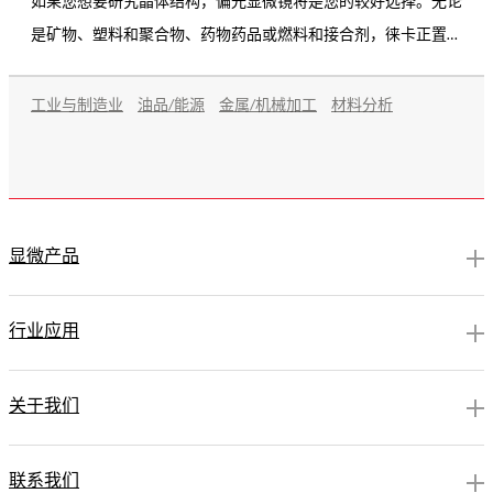
如果您想要研究晶体结构，偏光显微镜将是您的较好选择。无论
是矿物、塑料和聚合物、药物药品或燃料和接合剂，徕卡正置偏
光显微镜都能帮助您观察到感兴趣的内容，完成您的研究或质量
控制任务。
工业与制造业
油品/能源
金属/机械加工
材料分析
显微产品
行业应用
关于我们
联系我们