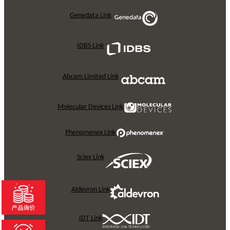
Genedata Link
IDBS Link
Abcam Limited Link
Molecular Devices Link
Phenomenex Link
Sciex Link
Aldevron Link
IDT Link