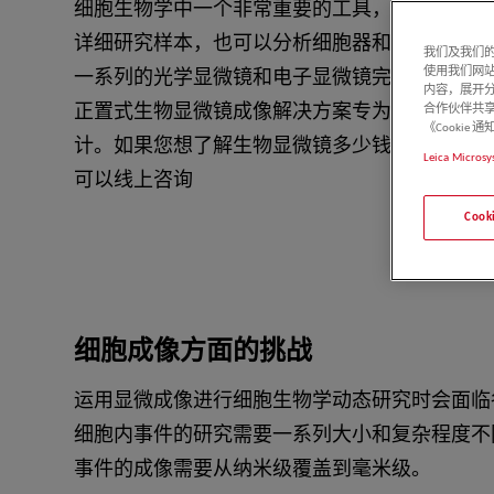
细胞生物学中一个非常重要的工具，它让您能够
详细研究样本，也可以分析细胞器和大分子。 
我们及我们的
使用我们网
一系列的光学显微镜和电子显微镜完成的。 徕
内容，展开分
正置式生物显微镜成像解决方案专为扩展您的细
合作伙伴共享
《Cooki
计。如果您想了解生物显微镜多少钱一台或者生
Leica Microsy
可以线上咨询
Coo
细胞成像方面的挑战
运用显微成像进行细胞生物学动态研究时会面临
细胞内事件的研究需要一系列大小和复杂程度不
事件的成像需要从纳米级覆盖到毫米级。