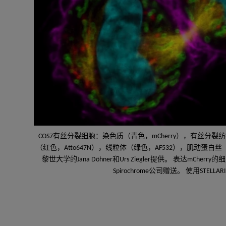
COS7有丝分裂细胞：染色质（青色，mCherry），有丝分裂
（红色，Atto647N），线粒体（绿色，AF532），肌动蛋白丝
黎世大学的Jana Döhner和Urs Ziegler提供。 表达mCherry的细胞
Spirochrome公司赠送。 使用STELLA