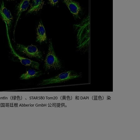
imentin（绿色）、STAR580 Tom20（黄色）和 DAPI（蓝色）染
哥廷根 Abberior GmbH 公司提供。