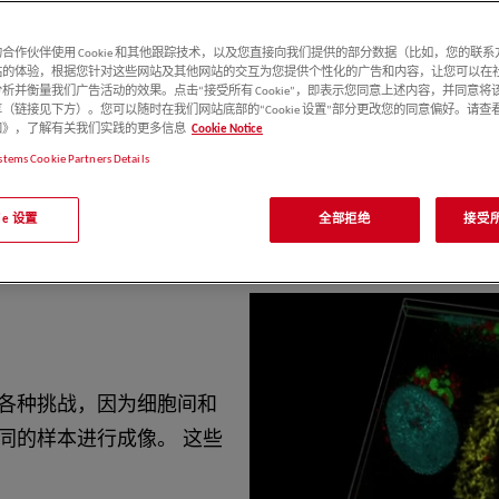
在样本的结构环境中
细胞生物学成像是运用
合作伙伴使用 Cookie 和其他跟踪技术，以及您直接向我们提供的部分数据（比如，您的联
站的体验，根据您针对这些网站及其他网站的交互为您提供个性化的广告和内容，让您可以在
卡显微系统公司推出的
析并衡量我们广告活动的效果。点击“接受所有 Cookie”，即表示您同意上述内容，并同意将
胞生物学研究而设
（链接见下方）。您可以随时在我们网站底部的“Cookie 设置”部分更改您的同意偏好。请查
徕卡显微系统官方客服收到您的
e 通知》，了解有关我们实践的更多信息
Cookie Notice
物光学显微镜价格，
程师按您提交的联系方式与您
stems Cookie Partners Details
kie 设置
全部拒绝
接受所有
各种挑战，因为细胞间和
同的样本进行成像。 这些