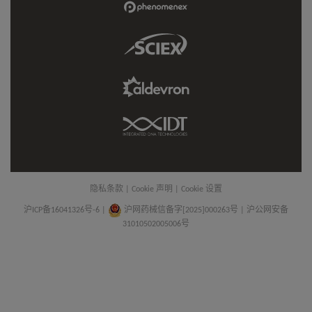
Link
Phenomenex
Link
Sciex
Link
Aldevron
Link
IDT
Link
隐私条款
|
Cookie 声明
|
Cookie 设置
沪ICP备16041326号-6
|
沪网药械信备字[2025]000263号 | 沪公网安备
31010502005006号