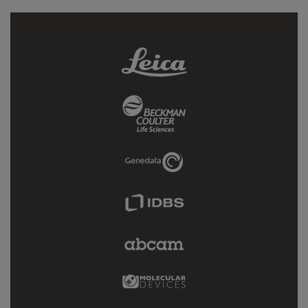
Leica
Link
Beckman
Coulter
Link
Genedata
Link
IDBS
Link
Abcam
Limited
Link
Molecular
Devices