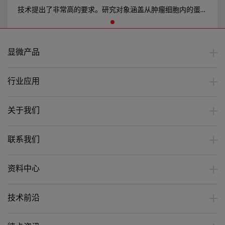
技术提出了非常高的要求。研究对象涵盖从肿瘤细胞内的蛋白
分子及信号通路、细胞间相互作用、肿瘤组织及微环境，到整
体动物肿瘤的转移及肿瘤活性物质的运输。研究维度从静态到
显微产品
活体动态、从形态到功能成像等等。针对成像的难点和挑战，
Leica给出了多种成熟的肿瘤成像方案。
行业应用
关于我们
联系我们
资料中心
技术前沿