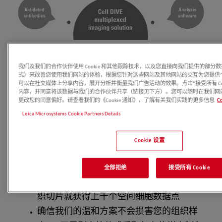
我们如何提供揭示重要的蛋白质生
我们及我们的合作伙伴使用 Cookie 和其他跟踪技术，以及您直接向我们提供的部分
式）来改善您使用我们网站的体验，根据您针对这些网站及其他网站的交互为您提供
物标志物可靠且可重复的结果
可以在社交媒体上分享内容，展开分析并衡量我们广告活动的效果。点击“接受所有 Coo
内容，并同意将该数据与我们的合作伙伴共享（链接见下方）。您可以随时在我们网站底部的
更改您的同意偏好。请查看我们的《Cookie 通知》，了解有关我们实践的更多信息
C
自动化成像系统，专为精确、快速和灵敏
Leica Microsystems Cookie Partners Details
度高的分析而设计，让您获得可靠的结果
在我们大量的经过验证的抗体列表的使用
Cookie 设置
下，您可以根据您的需要设计自己的实验
方案，灵活地进行染色和成像
全部拒绝
接受所有 Cookie
反复进行标记、成像和脱色，仅从一个组
织切片就获得上千个空间细胞数据点
确信我们的温和方案不会损害您的组织样