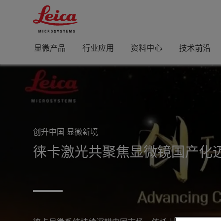
显微产品
行业应用
资料中心
技术前沿
空间生物学正在改变生物学研究的格局
创升中国 显微新境
徕卡金相显微镜解决方案
Leica Emspira 3
全新一代Leica UC Enuity超薄切片机
全新一代激光共聚焦平台
徕卡显微空间生物学研究解决
Leica DVM6
徕卡激光共聚焦显微镜国产化
材料分析必备，金相显微镜助
全新一代入门级数码显微镜
开启智能超薄切片技术新时代
STELLARIS
徕卡DVM6数码视频显微镜
欢迎来到空间生物学发现的前沿！ 借助我们为空间生