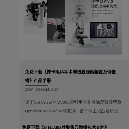
免费下载《徕卡眼科手术非接触观察装置及倒像
镜》产品手册
2026年03月24日 19:23
徕卡OptiVerseTM OV800眼科手术非接触观察装置及
OptiVerseTM INV800倒像镜，基于本土化战略研发制
造，确保更贴合国内手术室需求。前置镜除广角黄
免费下载《STELLARIS共聚焦显微镜技术文档》
斑双镜模块外，还可选择全焦视网膜镜模块，一镜