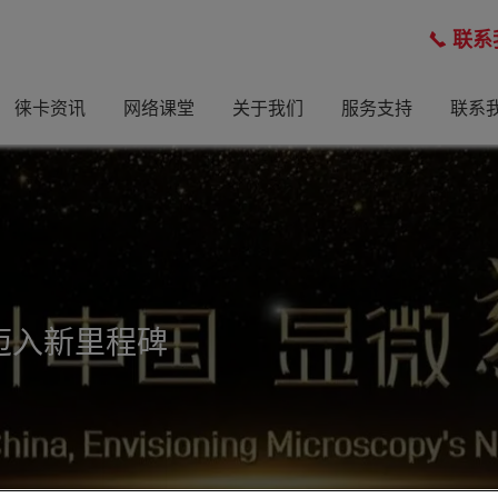
联系
徕卡资讯
网络课堂
关于我们
服务支持
联系
方案
迈入新里程碑
您探索材料世界
物学研究量身定制的综合资源，