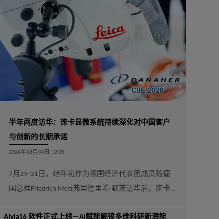
半年两度访华：徕卡显微系统持续深化对中国客户
与创新的长期承诺
2026年08月04日 12:05
7月29-31日，继年初作为德国经济代表团成员随德
国总理Friedrich Merz弗里德里希·默茨访华后，徕卡
显微系统（以下简称“徕卡”）全球总裁Annette Rinck
Aivia16 软件正式上线—AI赋能解锁多维科研新潜能
再次来到中国。这是她年内第二次访华。