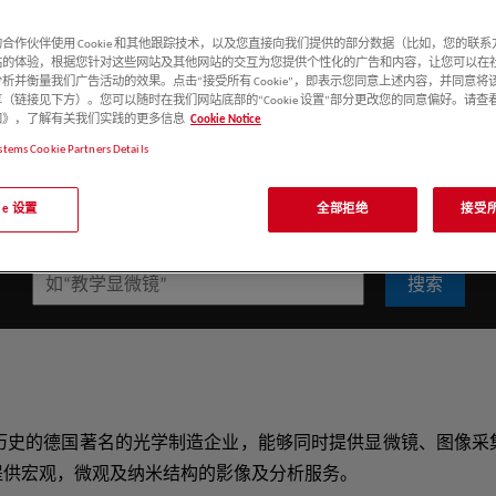
能力，全面升级STELLARIS
（QA）、故障分析（FA）或检
播网络研讨会，为您的研究之旅
检查所需的所有功能，包括比较、测
希望能够轻松掌握超薄切片技
新的应用，能够收集到可靠的数
固定谱线与白激光两大系列实现年内
Leica DVM6数码显微镜下
材料或合金的微观结构，并确定
合作伙伴使用 Cookie 和其他跟踪技术，以及您直接向我们提供的部分数据（比如，您的联
 DIVE多重成像解决方案以及LMD
检查需求、增强工作中的可信
电子显微学研究效率，精准切到
助您在科学研究中不断进步。 我
命科学、医学及交叉学科研究注
材料。徕卡金相显微镜具有高度
站的体验，根据您针对这些网站及其他网站的交互为您提供个性化的广告和内容，让您可以在
创新工具旨在阐明生物系统复杂的
需要的解决方案。
焦平台，让您臻于真像。
析并衡量我们广告活动的效果。点击“接受所有 Cookie”，即表示您同意上述内容，并同意将
（链接见下方）。您可以随时在我们网站底部的“Cookie 设置”部分更改您的同意偏好。请查
！
e 通知》，了解有关我们实践的更多信息
Cookie Notice
stems Cookie Partners Details
kie 设置
全部拒绝
接受所有
搜索
具有170余年悠久历史的德国著名的光学制造企业，能够同时提供显微镜
提供宏观，微观及纳米结构的影像及分析服务。