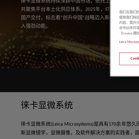
徕卡显微系统持续深耕中国市场，依托上海工厂的先进制造
使用徕卡金相显微镜，可针对研发（R&D）、质量保证
深入探索未来。 探索并下载富有洞察力的电子书和点
Emspira 3在同一个系统中结合了执行全面的目视
您是否正在寻找一款质量卓越的超薄切片机？您是否
要发表前沿的研究成果，您需要看到更多细节，尝试
共聚焦平台本土化供应体系。2025年，STELLARIS
如果您从事质量控制/保证、故障分析、研发或取证工作，在
测需求，高效且准确地执行材料分析。 通过观察金属
我们及我们的
提供丰富的知识。 利用 STELLARIS 共聚焦平台、Cell
量和文档共享，能够使用户简化检查过程、灵活满足
术，让实验前处理工作事半功倍？您是否希望提高体
据。 我们的使命是成为您在显微镜领域的合作伙伴，
国产交付，标志着“创升中国”战略迈入新阶段，为生
搜寻细节可能会占用您大量时间。
其晶粒、夹杂物和相的成分及空间分布，可深入了解
使用我们网
6/7（激光显微切割系统）提升您的研究水平，这些
度。
目标为？ UC Enuity，全新一代超薄切片机，正是您
们重新打造了共聚焦显微镜，推出了STELLARIS共聚
内容，展开分
入强劲动能。
的灵活性，允许您通过各种软件模块定制解决方案。
合作伙伴共享
空间组织。 您解开空间生物学之谜的旅程从这里开始
《Cooki
Leica Microsy
Coo
徕卡显微系统
徕卡显微系统(Leica Microsystems)是
新显微镜学，显微摄像，及软件解决方案的实践者，