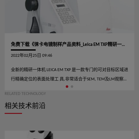
免费下载《徕卡电镜制样产品资料_Leica EM TXP精研一体机_样本、参数、价格、应用案例、配置对比等》
2022年02月25日 09:46
全新的精研一体机 LEICA EM TXP 是一款专门的可对目标区域进
行精确定位的表面处理工 具,非常适合于SEM, TEM及LM观察之
前对样品进行切割、 抛光等系列处理。它尤其适合于制备高
RELATED TECHNOLOGY
难度样品，如需要 对目标精细定位或需对肉眼难以观察的微
相关技术前沿
小目标进行定 点处理。有了镶卡EMTXP,这些工作就可轻松完
成。 在镶卡EM TXP之前，针对目标区域进行定点切割，研磨
或 抛光等通常是一项耗时耗力，很困难的工作，因为目标区
域极易丢失或者由于目标尺寸太小而难以处理。使用镶卡