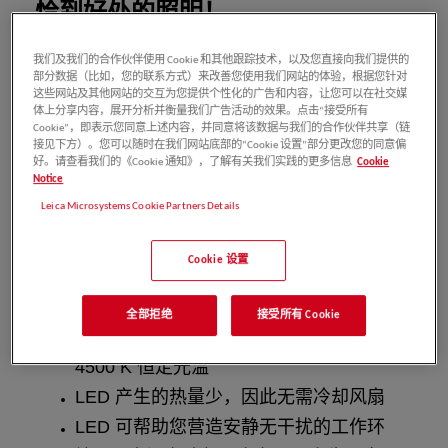
恰到好处的照明！
徕卡正置偏光显微镜采用LED 照明，较卤素照
我们及我们的合作伙伴使用 Cookie 和其他跟踪技术，以及您直接向我们提供的
部分数据（比如，您的联系方式）来改善您使用我们网站的体验，根据您针对
明优势更加明显：
这些网站及其他网站的交互为您提供个性化的广告和内容，让您可以在社交媒
体上分享内容，展开分析并衡量我们广告活动的效果。点击“接受所有
它比卤素照明消耗的能源少，而且无需更
Cookie”，即表示您同意上述内容，并同意将该数据与我们的合作伙伴共享（链
接见下方）。您可以随时在我们网站底部的“Cookie 设置”部分更改您的同意偏
换，不会导致机器停机
好。请查看我们的《Cookie 通知》，了解有关我们实践的更多信息
Cookie
Notice
LED 使用寿命长达 72,000 小时
Leica Microsystems Cookie Partners Details
LED 为样品提供均匀照明，色温恒定，为
您提供真实的样品形貌
Cookie 设置
LED 可快速调整光强，让您的工作顺畅无
阻
全部拒绝
接受所有 Cookie
LED 无需日光滤镜，因为它已经提供了
4500 K 恒定光温
LED 产生的热量少，因此无需冷却风扇
LED 可帮助您营造安静无干扰的工作环