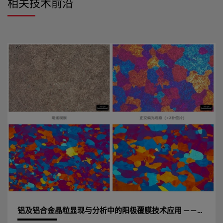
相关技术前沿
自动调整光强度，转换物镜时图像亮度保持一致。你也可以手
动调节光强度 恒定色温 Leica DM4 P 透射光路及反射光路现在
都使用了高能LED光源，与传统的100W卤素灯光源相比，新型
的LED光源寿命达到50000小时；恒定的色温使得在任何亮度
下样品均能呈现真实的色彩，频繁的白平衡校准不再困扰着用
户 快速聚光镜调节 所有聚光镜均配有聚光镜顶镜，能够根据
物镜变换要求自动摆入、摆出，可自动识别1.25x‒100x物镜。
铝及铝合金晶粒显现与分析中的阳极覆膜技术应用 ——基于徕卡显微系统（Leica Microsystems）偏光显微解决方案的技术实践