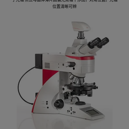
于光轴 黑云母晶体薄片圆偏光双轴干涉图，对角位置。光轴
位置清晰可辨