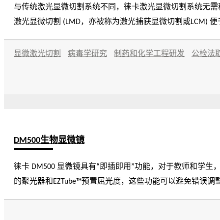
与传统激光显微切割系统不同，徕卡激光显微切割系统无需
激光显微切割 (LMD，亦被称为激光捕获显微切割或LCM
整个组织区域到单个细胞，用户可以轻松分离目标区域(ROI)。 激光显微切割通常用于基因组学(DNA)、转录物组学(mRNA、miRNA)、蛋白质组学、代谢物组学，甚
测序(NGS)。神经学、癌症研究、植物分析、法医学或气候
显微激光切割
病毒学研究
制药和化学工程研发
公检法
用于克隆、再培养、操作或下游分析。
DM500生物显微镜
徕卡 DM500 显微镜具有“即插即用”功能，对于教师和学生，都是学院和大
的聚光器和EZTube™预置屈光度，这些功能可以避免错误