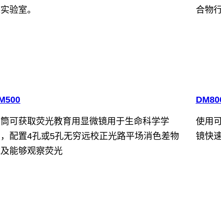
床实验室。
合物
M500
DM80
双筒可获取荧光教育用显微镜用于生命科学学
使用可靠
生，配置4孔或5孔无穷远校正光路平场消色差物
镜快
镜及能够观察荧光