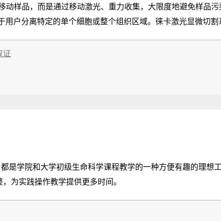
移动样品，而是通过移动激光、重力收集，大限度地避免样品污
) 便于用户分离特定的单个细胞或整个组织区域。徕卡激光显微
至下一代
研究人员均借助这种显微切割技术进行学科研究。此外，激光显微切割
取证
学初级生命科学课程教学的一种方便有趣的理想工具。 适合学生的各种功能，如预聚焦
调整，为实践操作教学提供更多时间。