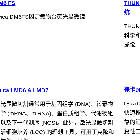
M6 FS
THUN
统
eica DM6FS固定载物台荧光显微镜
THUN
科学
成像
eica LMD6 & LMD7
徕卡DM
光显微切割通常用于基因组学 (DNA)、转录物
Leic
学 (mRNA、miRNA)、蛋白质组学、代谢物组
快速
以及下一代测序 (NGS)。此外，激光显微切割
靠的
活细胞培养 (LCC) 的理想工具，可用于克隆和
复性