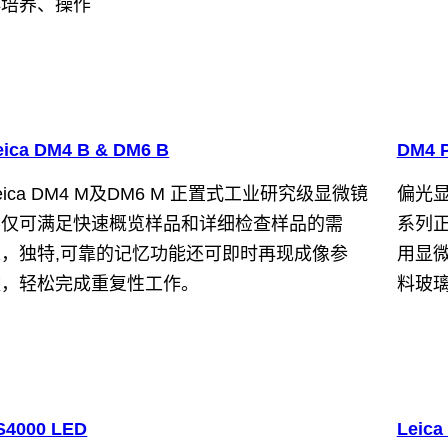
再培养、操作
eica DM4 B & DM6 B
DM4 
eica DM4 M及DM6 M 正置式工业研究级显微镜
偏光
不仅可满足快速概览样品和详细检查样品的需
系列
求，独特,可靠的记忆功能还可即时再现成像参
用显
数，轻松完成重复性工作。
料玻
S4000 LED
Leic