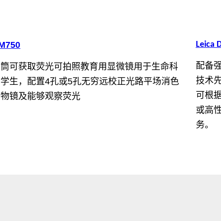
M750
Leica
双筒可获取荧光可拍照教育用显微镜用于生命科
配备
学学生，配置4孔或5孔无穷远校正光路平场消色
技术
差物镜及能够观察荧光
可根
或高
务。