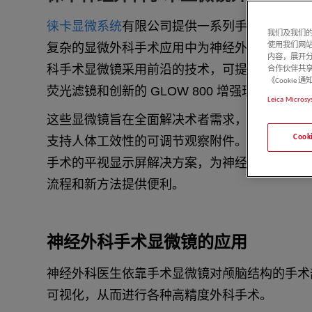
徕卡显微系统
有限公司提供一系列手术显微镜解
我们及我们的
复杂的显微外科手术应用中为神经外科医生提供
使用我们网
内容，展开分
科手术显微镜采用前沿的技术，可提供可靠的可
合作伙伴共享
《Cooki
荧光滤镜和创新的 GLOW 800 增强现实荧光。
Leica Microsy
这些显微镜旨在全面解决术者需求，提供明亮的
Coo
支持人体工效性的可调节观察附件。此外，我们
手术的平视显示屏解决方案，为神经外科领域极
流程和新方法提供便利。
神经外科手术显微镜的应用
神经外科医生依靠手术显微镜对颅脑结构的手术
可视化，从而进行各种高精度外科手术。