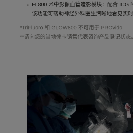
FL800 术中影像血管造影模块：配合 IC
该功能可帮助神经外科医生清晰地看见实
*TriFluoro 和 GLOW800 不可用于 PROvido
**请向您的当地徕卡销售代表咨询产品登记状态