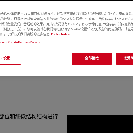
决方案，可在大多数
徕卡显微系统官方客服收到您的
合作伙伴使用 Cookie 和其他跟踪技术，以及您直接向我们提供的部分数据（比如，您的联
支持。我们的神经外
站的体验，根据您针对这些网站及其他网站的交互为您提供个性化的广告和内容，让您可以在
程师按您提交的联系方式与您
析并衡量我们广告活动的效果。点击“接受所有 Cookie”，即表示您同意上述内容，并同意将
视化性能，包括内置
（链接见下方）。您可以随时在我们网站底部的“Cookie 设置”部分更改您的同意偏好。请查
e 通知》，了解有关我们实践的更多信息
Cookie Notice
stems Cookie Partners Details
照明、可升级性以及
kie 设置
全部拒绝
接受所有
还拥有针对神经外科
具挑战性的新型手术
部位和细微结构结构进行