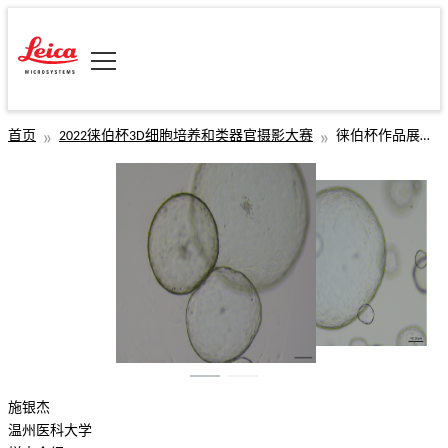
首页
2022徕伯杯3D细胞培养和类器官摄影大赛
徕伯杯作品展示-施银杰
施银杰
温州医科大学