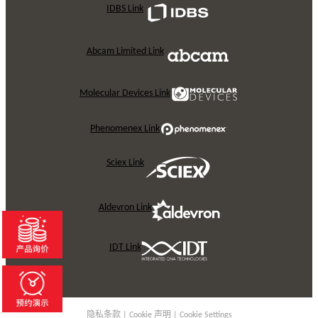
IDBS Link
Abcam Limited Link
Molecular Devices Link
Phenomenex Link
Sciex Link
Aldevron Link
IDT Link
隐私条款
|
Cookie 声明
|
Cookie Settings