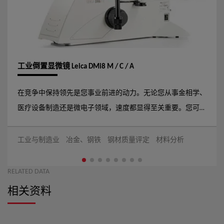
工业倒置显微镜 Leica DMi8 M / C / A
在竞争中保持领先是您事业前进的动力。无论您从事金相学、
医疗设备制造还是微电子领域，速度都显得至关重要。您可根
据自身需求定制徕卡这款高度模块化的倒置式显微镜。它将徕
卡优异的光学品质、丰富的对比度模式以及直观易用的软件集
工业与制造业
冶金、钢铁
钢材质量评定
材料分析
于一身，有助于加速您的工作流程。
RELATED DATA
相关资料