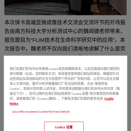
本次徕卡高端显微成像技术交流会交流环节的开场报
告由南方科技大学分析测试中心的魏闻捷老师带来，
报告题目为“FLIM技术在生命科学研究中的应用”。本
次报告中，魏老师不仅向我们清晰地讲解了什么是荧
光寿命，如何在时域和频域上测量荧光寿命，如何利
用不可见的荧光寿命进行成像（FLIM），还分析了
我们及我们的合作伙伴使用 Cookie 和其他跟踪技术，以及您直接向我们提供的
部分数据（比如，您的联系方式）来改善您使用我们网站的体验，根据您针对
使用徕卡显微镜进行实验得到的FLIM数据，充分证
这些网站及其他网站的交互为您提供个性化的广告和内容，让您可以在社交媒
明了FLIM在可以得到除了光谱信息之外的时间维度
体上分享内容，展开分析并衡量我们广告活动的效果。点击“接受所有
Cookie”，即表示您同意上述内容，并同意将该数据与我们的合作伙伴共享（链
上的更多信息。随后魏老师引用了徕卡显微镜的实验
接见下方）。您可以随时在我们网站底部的“Cookie 设置”部分更改您的同意偏
好。请查看我们的《Cookie 通知》，了解有关我们实践的更多信息
Cookie
数据，介绍了FLIM在生命科学研究中的应用，内容
Notice
包括FLIM-FRET在代谢组学研究中的优势：可拍摄到
Leica Microsystems Cookie Partners Details
光镜下很难拍摄到的过程（如病毒侵染过程）；可进
行瞬间/长时间的动态捕捉，定量精确，可重复性
Cookie 设置