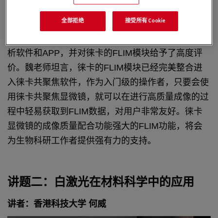
好，操作简便；FLIM可利用自发荧光物质作为生物
全部拒绝
接受所有 Cookie
传感器进行微环境的探测；FLIM可进行时间维度的
荧光拆分等。除此以外魏老师介绍了常用的FLIM分
析软件和APP，并对徕卡的FLIM模块给予了高度评
价。魏老师坦言，徕卡的FLIM模块已经完美整合进
入徕卡共聚焦软件，作为入门级的操作者，只要会使
用徕卡共聚焦显微镜，就可以在进行高质量成像的过
程中轻易获取到FLIM数据，对用户非常友好。徕卡
显微镜的成像质量配合功能强大的FLIM功能，将会
为生物科研工作者提供强有力的支持。
讲题二：白激光在材料科学中的应用
讲者：香港科技大学 何威