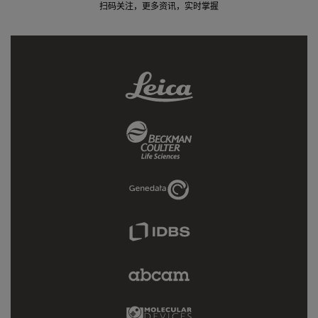
扫码关注，更多资讯，实时掌握
Leica
Link
Beckman
Coulter
Link
Genedata
Link
IDBS
Link
Abcam
Limited
Link
Molecular