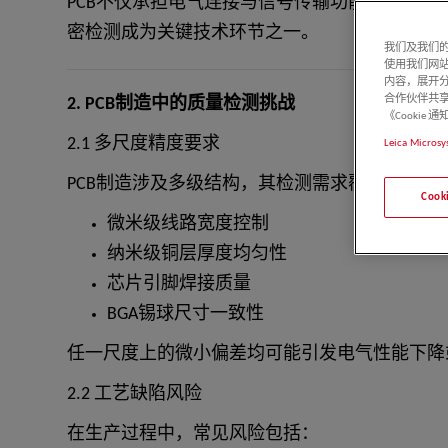
PCB不仅承担电气连接与信号传输功能，其质量
密检测成为关键技术环节之一。
我们及我们的
使用我们网
内容，展开分
合作伙伴共享
2. PCB制造中的质量检测挑战
《Cooki
2.1 多尺度精度要求
Leica Microsy
PCB制造涉及多级结构，其检测需求覆盖不同尺
Coo
微米级线路宽度控制
纳米级铜层厚度均匀性
芯片引脚焊接质量
BGA锡球尺寸一致性
任一尺度上的微小偏差均可能引发电气性能下降
2.2 工艺缺陷风险
在生产过程中，常见风险包括：