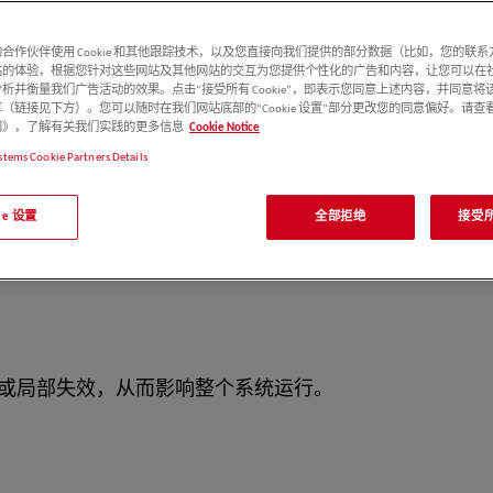
稳定性直接影响整机系统的运行可靠性与性能表现。因此，
合作伙伴使用 Cookie 和其他跟踪技术，以及您直接向我们提供的部分数据（比如，您的联
站的体验，根据您针对这些网站及其他网站的交互为您提供个性化的广告和内容，让您可以在
析并衡量我们广告活动的效果。点击“接受所有 Cookie”，即表示您同意上述内容，并同意将
（链接见下方）。您可以随时在我们网站底部的“Cookie 设置”部分更改您的同意偏好。请查
e 通知》，了解有关我们实践的更多信息
Cookie Notice
stems Cookie Partners Details
度范围，包括：
kie 设置
全部拒绝
接受所有
或局部失效，从而影响整个系统运行。