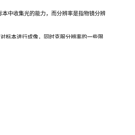
标本中收集光的能力，而分辨率是指物镜分辨
下对标本进行成像，同时克服分辨率的一些限
例如，通过玻璃到空气）时会发生折射 - 换
的光线都不会对成像产生贡献。浸没液体的