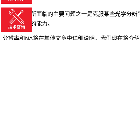
光学显微镜所面临的主要问题之一是克服某些光学分辨
标本中细节的能力。
分辨率和NA将在其他文章中详细说明，我们现在将介
制。
在物镜前透镜和标本盖玻片之间的空隙中填充浸没液体可
句话说，光会弯曲并散射。任何折射到空气中的光线、
目的在于减少光在标本上形成的折射和反射，并提升物