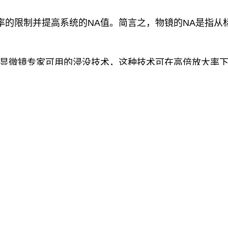
率的限制并提高系统的NA值。简言之，物镜的NA是指从
绍显微镜专家可用的浸没技术，这种技术可在高倍放大率
提高物镜的分辨率。当光从一种介质传递到另一种介质（
被盖玻片反射的光线或被物镜前透镜的金属外壳实际阻挡
镜捕捉这些偏离光的能力（见图1）。