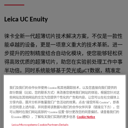
Leica UC Enuity
徕卡全新一代超薄切片技术解决方案，不仅是一款性
能卓越的设备，更是一项意义重大的技术革新。进一
步提升的控制精度结合自动化模块，使您能够轻松获
得高效优质的超薄切片，助您在实验前处理工作中事
半功倍。同时系统能够基于荧光或μCT数据，精准定
位样品内部目标区域，为电子显微学实验提供高质量
切片，助您深入挖掘样品的分析潜力，提升实验的科
我们及我们的合作伙伴使用 Cookie 和其他跟踪技术，以及您直接向我们提供的
部分数据（比如，您的联系方式）来改善您使用我们网站的体验，根据您针对这
学价值。
些网站及其他网站的交互为您提供个性化的广告和内容，让您可以在社交媒体上
分享内容，展开分析并衡量我们广告活动的效果。点击“接受所有 Cookie”，即表
示您同意上述内容，并同意将该数据与我们的合作伙伴共享（链接见下方）。您
您是否正在寻找一款高质量的超薄切片机?
可以随时在我们网站底部的“Cookie 设置”部分更改您的同意偏好。请查看我们的
《Cookie 通知》，了解有关我们实践的更多信息
Cookie Notice
Leica Microsystems Cookie Partners Details