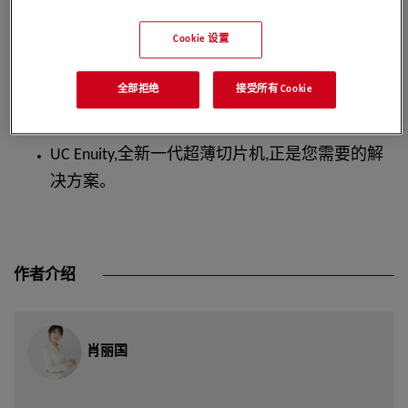
您是否希望能够轻松掌握超薄切片技术,让实验
前处理工作
事半功倍?
Cookie 设置
您是否希望提高体电子显微学研究效率,精准切
全部拒绝
接受所有 Cookie
到目标位置?
UC Enuity,全新一代超薄切片机,正是您需要的解
决方案。
作者介绍
肖丽国