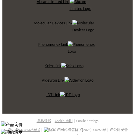
Genedata Link
IDBS Link
Abcam Limited Link
Molecular Devices Link
Phenomenex Link
Sciex Link
Aldevron Link