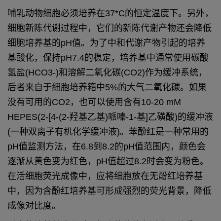
哺乳动物细胞必须培养在37*C的恒定温度
下。另外，
细胞新陈代谢过程中，它们的新
陈代谢产物还会降低
细胞培养基的pH值。为
了中和代谢产物引起的培养
基酸化，保持pH
7.4的稳定，培养基中通常使用碳酸
氢盐
(HCO3-)和溶解二氧化碳(CO2)作为缓冲
系统，
后者来自于细胞培养箱中5%的大气二
氧化碳。如果
没有可用的CO2，也可以使用
含有10-20 mM
HEPES(2-[4-(2-羟基乙基)哌
嗪-1-基]乙磺酸)的缓冲液
(一种双离子有机
化学缓冲液)。苯酚红是一种常用的
pH值监
测方法，在6.8到8.2的pH值范围内，颜色会
逐渐从黄色变为红色，pH值超过8.2时会变
为粉色。
在活细胞荧光成像中，应将细胞放
在无酚红培养基
中，因为含酚红培养基可形
成强烈的荧光背景，降低
成像对比度。