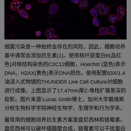
细菌污染是一种始终会存在的风险，因此，细胞
培养
基中通常会添加抗生素(1)。使用核纤层
蛋白B(品红
色)对核结构染色的C2C12细胞，
Hoechst (蓝色)表示
DNA，H2AX(黄色)表示
DNA损伤。使用配置63X/1.4
油浸入式物镜的
THUNDER Live Cell Culture对细胞
进行成像。
上图显示了17.47mm厚Z-堆栈扩展景深的
投影。
图片来源:Lucas Smith博士，加州大学戴维斯
分校生物科学学院神经生物学、生理学和行为学
系。
最常用的细胞培养抗生素方案是盘尼西
林和链霉素。
盘尼西林可以破坏细菌壁
合成，链霉素可以干扰蛋白