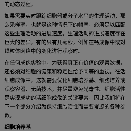
的动态过程。
如果需要实时跟踪细胞器或分子水平
的生理活动，那
么采样率，也就是这
种情况下的帧率，必须足以匹配
这些
生理活动的进展速度。生理活动的进
展速度存在
巨大的差异，有的只有几
毫秒，例如在钙成像中或对
线粒体网
络中的变化进行观察时。
在任何成像实验中，为获得真正有价
值的观察数据，
还必须对细胞的健康
和稳定性给予同等的重视。在活
细胞
成像中，这就需要优化细胞培养基、
细胞培养或
观察容器、无菌技术，并
尽量避免光毒性。细胞活性
是实现成
功的活细胞成像的关键要素，因此我
们将在
下一个部分介绍为保持细胞活
性而需要考虑的各种参
数。
细胞培养基