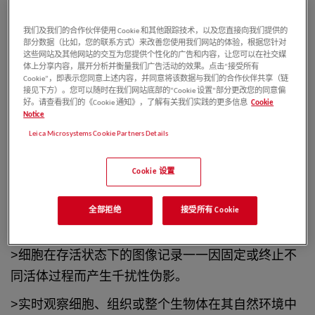
我们及我们的合作伙伴使用 Cookie 和其他跟踪技术，以及您直接向我们提供的
部分数据（比如，您的联系方式）来改善您使用我们网站的体验，根据您针对
这些网站及其他网站的交互为您提供个性化的广告和内容，让您可以在社交媒
活细胞成像简介
体上分享内容，展开分析并衡量我们广告活动的效果。点击“接受所有
Cookie”，即表示您同意上述内容，并同意将该数据与我们的合作伙伴共享（链
活细胞成像是指主要用于捕获活体、活动
状态的细胞
接见下方）。您可以随时在我们网站底部的“Cookie 设置”部分更改您的同意偏
好。请查看我们的《Cookie 通知》，了解有关我们实践的更多信息
Cookie
图像的技术，得到的细胞图像
可以是单个静态图像，
Notice
也可以是延时系列
图像。随着电子、数据处理、光学
Leica Microsystems Cookie Partners Details
和荧光
标记技术的进步，活细胞成像技术的功能更为
Cookie 设置
丰富、成本更
低、更易于使用，因此近些年来它的应
用
也显著提升。
全部拒绝
接受所有 Cookie
活细胞成像的技术应用大致可以分为两
类:
>细胞在存活状态下的图像记录一一
因固定或终止不
同活体过程而产生千
扰性伪影。
>实时观察细胞、组织或整个生物体在
其自然环境中