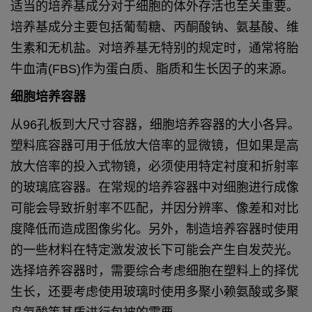
适当的培养基成分对于细胞的体外存活也至
关重要。
培养基成分主要包括葡萄糖、丙酮
酸钠、氨基酸、维
生素和无机盐。对培养基
无特别的规定时，通常将胎
牛血清(FBS)
作为蛋白质、脂质和生长因子的来源。
细胞培养容器
从96孔板到大尺寸容器，细胞培养容器
的大小各异。
塑料底容器可用于低放大
倍率的显微镜，但如果是高
放大倍率的
投入式物镜，必须使用特定衬度和折射
率
的玻璃底容器。在常规的培养容器中
对细胞进行成像
可能会导致折射率不匹
配，并因分辨率、像差和对比
度降低而
造成图像劣化。另外，制造培养容器时
使用
的一些材料在特定激发波长下可能
会产生自发荧光。
选择培养容器时，需
要综合考虑细胞在塑料上的择优
生长，
还要考虑使用玻璃时使用多聚小赖氨酸
或多聚