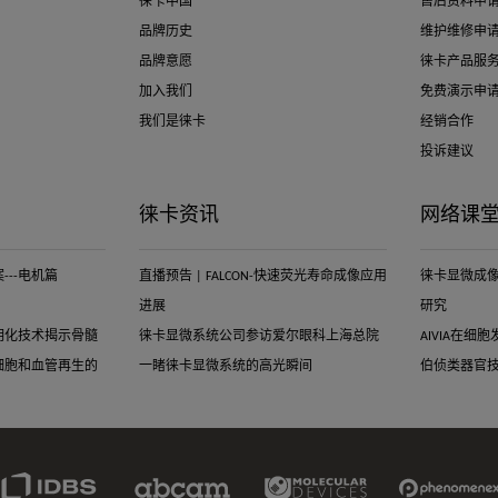
徕卡中国
售后资料申
品牌历史
维护维修申
品牌意愿
徕卡产品服
加入我们
免费演示申
我们是徕卡
经销合作
投诉建议
徕卡资讯
网络课
--电机篇
直播预告 | FALCON-快速荧光寿命成像应用
徕卡显微成
进展
研究
明化技术揭示骨髓
徕卡显微系统公司参访爱尔眼科上海总院
AIVIA在
细胞和血管再生的
一睹徕卡显微系统的高光瞬间
伯侦类器官
IDBS
Abcam
Molecular
Phenomenex