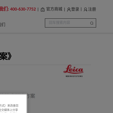
我们:
400-630-7752
登录
注册
官方商城
|
|
|
我们
方案》
系方式）来改善您
社交媒体上分享