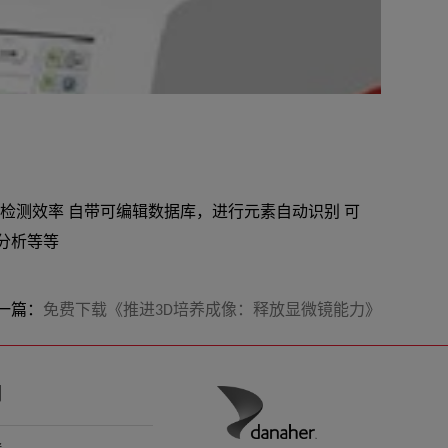
超
202
高检测效率 自带可编辑数据库，进行元素自动识别 可
对
分析等等
要
称
S
一篇：
免费下载《推进3D培养成像：释放显微镜能力》
们