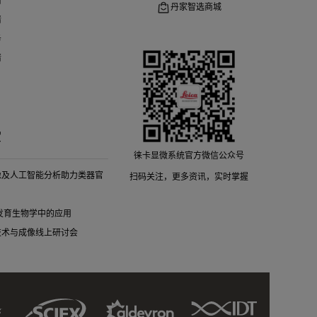
请
丹家智选商城
请
务
请
堂
徕卡显微系统官方微信公众号
像及人工智能分析助力类器官
扫码关注，更多资讯，实时掌握
细胞发育生物学中的应用
技术与成像线上研讨会
Sciex
IDT
Aldevron