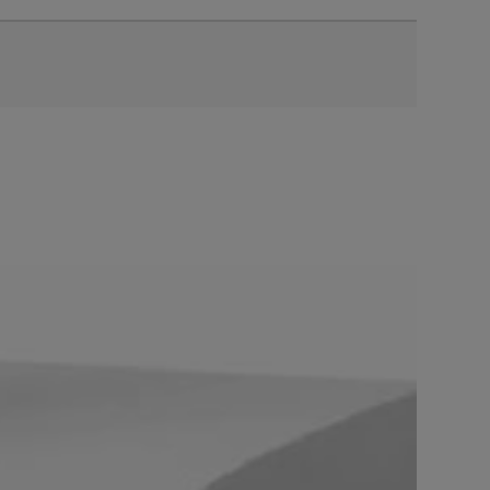
准
选择
生