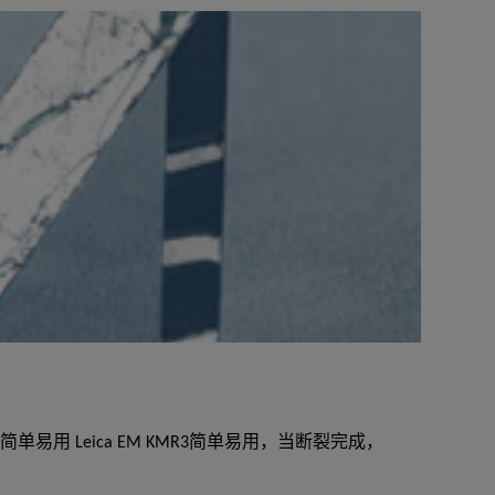
序
单易用 Leica EM KMR3简单易用，当断裂完成，
AR
精力，因此