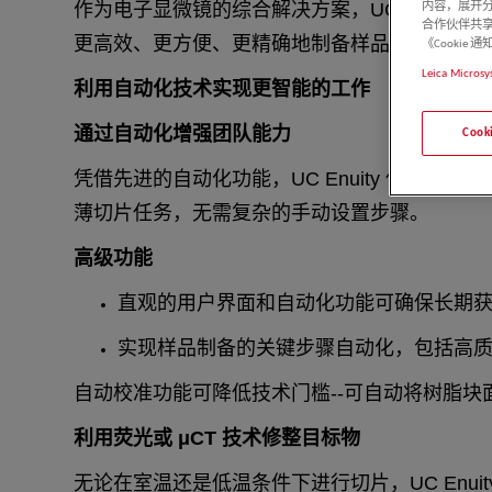
作为电子显微镜的综合解决方案，UC Enuity
内容，展开分
合作伙伴共享
更高效、更方便、更精确地制备样品。
《Cooki
Leica Microsy
利用自动化技术实现更智能的工作
通过自动化增强团队能力
Coo
凭借先进的自动化功能，UC Enuity 使所有
薄切片任务，无需复杂的手动设置步骤。
高级功能
直观的用户界面和自动化功能可确保长期
实现样品制备的关键步骤自动化，包括高
自动校准功能可降低技术门槛--可自动将树脂块
利用荧光或 μCT 技术修整目标物
无论在室温还是低温条件下进行切片，UC Enui