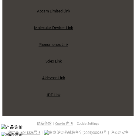
Abcam Limited Link
Molecular Devices Link
Phenomenex Link
Sciex Link
Aldevron Link
IDT Link
隐私条款
|
Cookie 声明
|
Cookie Settings
沪ICP备16041326号-6
|
沪网药械信备字[2025]000263号 | 沪公网安备