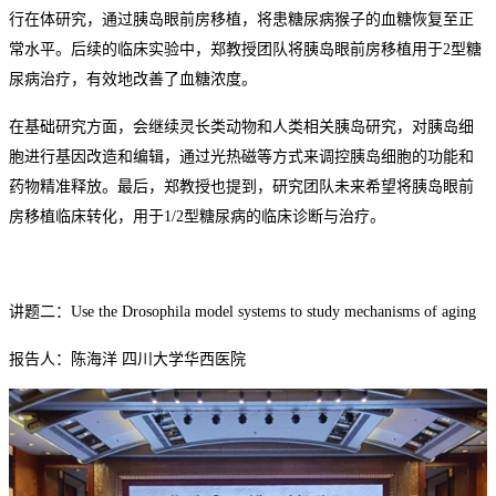
行在体研究，通过胰岛眼前房移植，将患糖尿病猴子的血糖
恢复至
正
常水平。
后续的
临床
实验中
，郑教授团队将胰岛眼前房移植用于
2型糖
尿病
治疗
，有效
地
改善
了
血糖浓度。
在基础研究方面，会继续灵长类动物和人类相关胰岛研究，对胰岛细
胞进行基因改造和编辑，通过光热磁等方式来调控胰岛细胞的功能和
药物精准释放。
最后，郑教授也提到，研究团队未来希望将胰岛眼前
房移植临床转化，用于
1
/
2型糖尿病
的
临床诊断
与治疗
。
讲题二：
Use the Drosophila model systems to study mechanisms of aging
报告人：陈海洋
四川大学华西医院