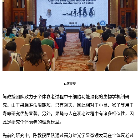
▲陈教授
陈教授团队致力于个体衰老过程中干细胞功能退化的生物学机制研
究。由于果蝇寿命周期短，只有
60天，
因此
相对于小鼠、猴子等
用于
寿命研究
优势显著
。另外，果蝇与人在衰老过程中有
诸多
相似性，
因
此
是研究个体衰老的
理想
模型。
先前的研究中，陈教授团队通过高分辨光学显微镜发现在个体衰老过