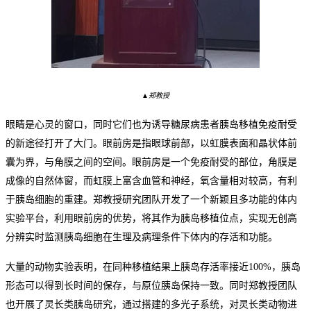
▲郑教授
眼睛是心灵的窗口，同时它们也为诱导糖尿病患者胰岛移植免疫耐受
的新途径打开了大门。眼前房是指眼球前部，
以虹膜表面和晶状体前
囊为界
，
与角膜之间的空间。
眼前房是一个免疫耐受的部位，角膜是
成像的自然体窗，而虹膜上富含血管和神经，氧含量相对较高，有利
于胰岛细胞的重建。郑教授研究团队开发了一个新颖且多功能的体内
实验平台，利用眼前房的优势，将其作为胰岛移植位点，实现无创高
分辨实时监测胰岛细胞在生理及病理条件下体内的存活和功能。
大量的动物实验表明，在同种移植结果上胰岛存活率接近
100%，胰岛
形态可以得到长时间的保存，与原位胰岛保持一致。同时郑教授团队
也开展了灵长类胰岛研究
，
通过搭建的多光子系统，对灵长类动物进