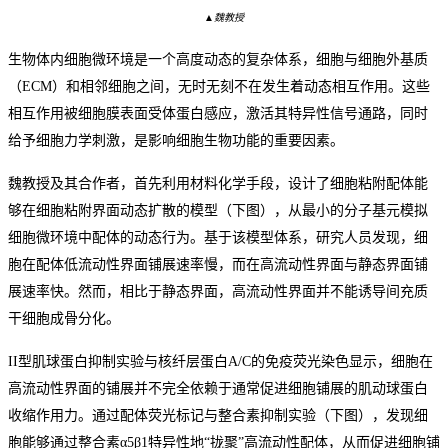
▲魏教授
生物体内细胞微环境是一个高度动态的复杂体系，细胞与细胞外基质
（
ECM）和相邻细胞之间，无时无刻不在发生着动态相互作用。这些
相互作用被细胞膜表面受体蛋白感应，激活其特异性信号通路，同时
给予细胞力学刺激，是影响细胞生物功能的重要因素。
魏教授及其合作者，首先利用材料化学手段，设计了细胞粘附配体能
够在细胞粘附界面动态扩散的模型（下图），从最小的分子基元模拟
细胞微环境中配体的动态行为。基于该模型体系，研究人员发现，细
胞在配体低流动性界面铺展速率慢，而在高流动性界面与静态界面铺
展速率快。然而，相比于静态界面，高流动性界面并不能诱导间充质
干细胞成骨分化。
II型肌球蛋白抑制实验与核纤层蛋白A/C的免疫荧光染色显示，细胞在
高流动性界面的铺展并不完全依赖于通常促进细胞铺展的肌动球蛋白
收缩作用力。通过配体荧光标记与整合素抑制实验（下图），发现细
胞能够通过整合素α5β1特异性地“拢聚”高流动性配体，从而促
进细胞铺