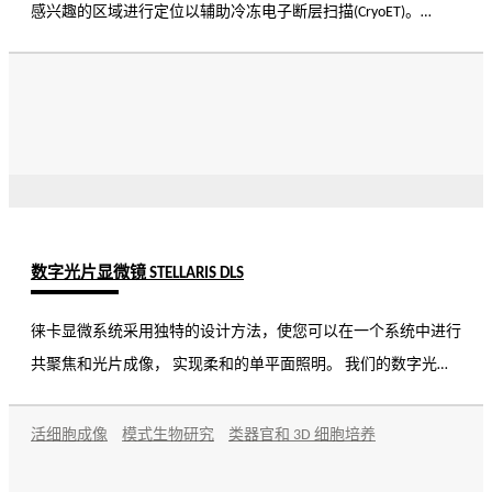
感兴趣的区域进行定位以辅助冷冻电子断层扫描(CryoET)。
STELLARIS 5 Cryo为您提供可靠的目标定位精准度, 同时还能提供
您可以信赖的卓越性能，并提高实验效率。
数字光片显微镜 STELLARIS DLS
徕卡显微系统采用独特的设计方法，使您可以在一个系统中进行
共聚焦和光片成像， 实现柔和的单平面照明。 我们的数字光片
系统(DLS)采用垂直设计，可以集成到 STELLARIS 5 和 STELLARIS 8
系统中，也可以作为两种系统的升级。 这样，您就可以受益于
活细胞成像
模式生物研究
类器官和 3D 细胞培养
完整功能的共聚焦和易于使用的光片显微镜， 从而能够进行更