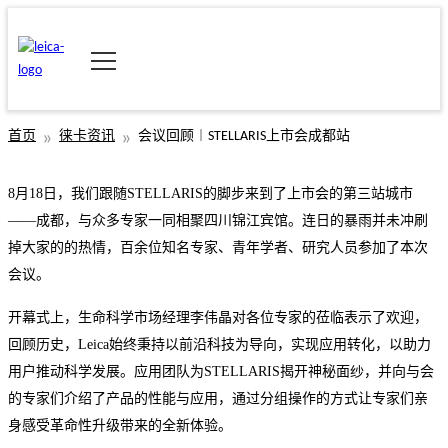
首页
徕卡资讯
会议回顾︱STELLARIS上市会成都站
8
月
18
日，我们跟随
STELLARIS
的脚步来到了上市会的第三站城市
——成都，与众多专家一同相聚四川锦江宾馆。连日的暴雨并未冲刷
掉大家的的热情，百余位知名专家、青年学者、研究人员参加了本次
会议。
开幕式上，生命科学市场经理李伟晶对各位专家的莅临表示了欢迎，
回顾历史，
Leica始终秉持以前沿科技为导向，实现应用转化，以助力
用户推动科学发展。应用团队为STELLARIS揭开神秘面纱，并向与会
的专家们介绍了产品的性能与应用，通过分组操作的方式让专家们亲
身感受革命性升级带来的全新体验。