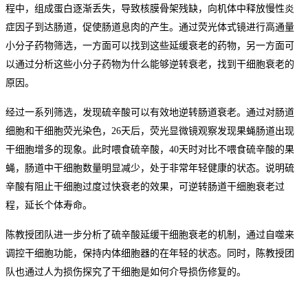
程中，组成蛋白逐渐丢失，导致核膜骨架残缺，向机体中释放慢性炎
症因子到达肠道，促使肠道息肉的产生。通过荧光体式镜进行高通量
小分子药物筛选，一方面可以找到这些延缓衰老的药物，另一方面可
以通过分析这些小分子药物为什么能够逆转衰老，找到干细胞衰老的
原因。
经过一系列筛选，发现硫辛酸可以有效地逆转肠道衰老。通过对肠道
细胞和干细胞荧光染色，
26天后，荧光显微镜观察发现果蝇肠道出现
干细胞增多的现象
。
此时喂食硫辛酸，
40天时对比不喂食硫辛酸的果
蝇，肠道中干细胞数量明显减少，处于非常年轻健康的状态
。
说明硫
辛酸有阻止干细胞过度过快衰老的效果，
可
逆转肠道干细胞衰老过
程，延长个体寿命。
陈教授团队进一步分析了硫辛酸延缓干细胞衰老的机制，通过自噬来
调控干细胞功能，保持内体细胞器的在年轻的状态。
同时，陈教授团
队也通过人为损伤探究了干细胞是如何介导损伤修复的。