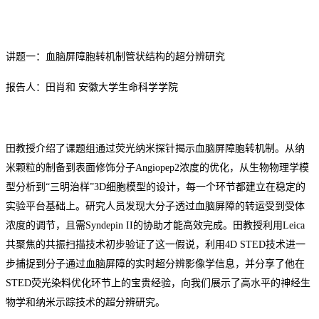
讲题一：血脑屏障胞转机制管状结构的超分辨研究
报告人：田肖和
安徽大学生命科学学院
田教授介绍了课题组通过荧光纳米探针揭示血脑屏障胞转机制。从纳
米颗粒的制备到表面修饰分子
Angiopep2浓度的优化，从生物物理学模
型分析到“三明治样”3D细胞模型的设计，每一个环节都建立在稳定的
实验平台基础上。
研究人员
发现大分子透过血脑屏障的转运受到受体
浓度的调节，且需
Syndepin II的协助才能高效完成。田
教授
利用
L
eica
共聚焦
的共振扫描技术初步验证了
这一
假说，利用
4D STED技术进一
步捕捉到分子通过血脑屏障的实时超分辨影像学信息
，并
分享了他在
STED荧光染料优化环节上的宝贵经验，向我们展示了高水平的神经生
物学和纳米示踪技术的超分辨研究。