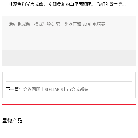
共聚焦和光片成像， 实现柔和的单平面照明。 我们的数字光片
系统(DLS)采用垂直设计，可以集成到 STELLARIS 5 和 STELLARIS 8
系统中，也可以作为两种系统的升级。 这样，您就可以受益于
活细胞成像
模式生物研究
类器官和 3D 细胞培养
完整功能的共聚焦和易于使用的光片显微镜， 从而能够进行更
多样化的研究。
下一篇：
会议回顾︱STELLARIS上市会成都站
显微产品