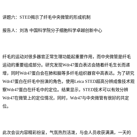
讲题六：
STED揭示了纤毛中央微管的形成机制
报告人：刘浩
中国科学院分子细胞科学卓越创新中心
纤毛的运动对很多器官正常生理功能起重要作用，而中央微管是纤毛
运动的重要组成部分。研究发现
Wdr47蛋白表达会随着纤毛生长而递
增，同时Wdr47蛋白会在肺和脑等多纤毛组织器官中高表达。为了研究
Wdr47蛋白在纤毛中扮演的角色，使用Leica STED超高分辨成像技术观
察Wdr47蛋白在纤毛中的定位。结果显示，STED技术可以有效分辨
Wdr47在微管上的定位情况，同时，Wdr47与中央微管有很好的共定
位。
此次会议内容精彩纷呈，气氛热烈活泼，与会人员收获满满，一天的