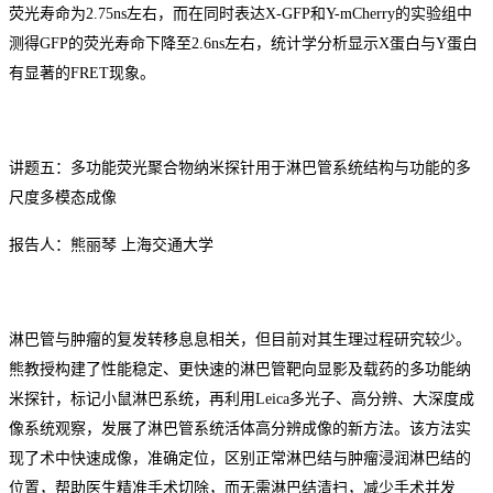
荧光寿命为2.75ns左右，而在同时表达X-GFP和Y-mCherry的实验组中
测得GFP的荧光寿命下降至2.6ns左右，统计学分析显示X蛋白与Y蛋白
有显著的FRET现象。
讲题五：多功能荧光聚合物纳米探针用于淋巴管系统结构与功能的多
尺度多模态成像
报告人：熊丽琴
上海交通大学
淋巴管与肿瘤的复发转移息息相关，但目前对其生理过程研究较少。
熊教授构建了性能稳定、更快速的淋巴管靶向显影及载药的多功能纳
米探针，标记小鼠淋巴系统，再利用
Leica多光子
、
高分辨
、
大深度成
像系统观察，发展了淋巴管系统活体高分辨成像的新方法。该方法实
现了术中快速成像，准确定位，区别正常淋巴结与
肿瘤浸润
淋巴结的
位置，帮助医生精准手术切除，而无需淋巴结清扫，
减少手术并发