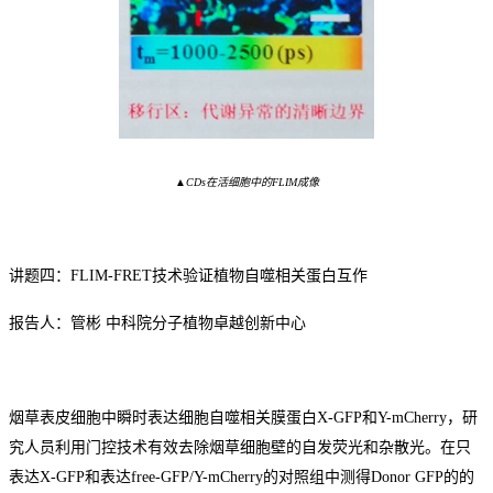
▲CDs在活细胞中的FLIM成像
讲题四：
FLIM-FRET技术
验证植物自噬相关蛋白互作
报告人：管彬
中科院分子植物卓越创新中心
烟草表皮细胞中瞬时表达细胞自噬相关膜蛋白
X-GFP和Y-mCherry
，研
究人员
利用门控技术有效去除烟草细胞壁的自发荧光和杂散光。在只
表达
X-GFP和表达free-GFP/Y-mCherry的对照组中测得Donor GFP的的