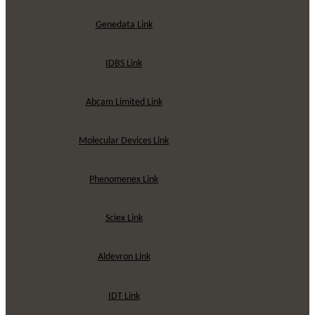
Genedata Link
IDBS Link
Abcam Limited Link
Molecular Devices Link
Phenomenex Link
Sciex Link
Aldevron Link
IDT Link