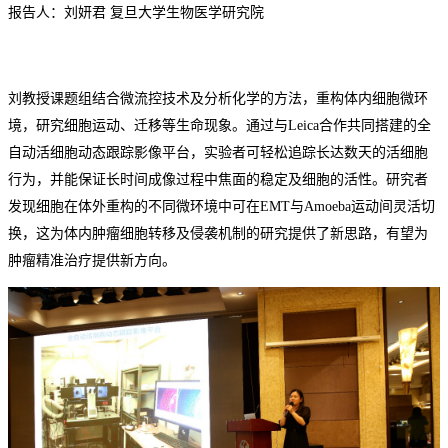
报告人：
刘妍君
复旦大学生物医学研究院
刘
教授
课题组结合微流控技术及分析化学的方法，重构体内细胞微环
境，研究细胞运动、迁移等生命现象。通过与
Leica合作共同搭建的全
自动活细胞动态跟踪影像平台，实验者可轻松追踪长达数天的活细胞
行为，并能保证长时间成像过程中焦面的稳定及细胞的活性。研究者
发现细胞在体外重构的不同微环境中可在EMT与Amoeba运动间灵活切
换，这为体内
肿瘤
细胞
转移
及侵袭
机制的研究
提供了新思路，有望为
肿瘤精准
治疗提供新
方向
。