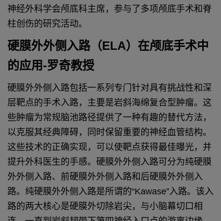
神经外科学会颅底科主席，参与了多项颅底手术和脊
柱创伤的研究活动。
硬膜外外侧入路（ELA）在颅底手术中
的应用-罗奇教授
硬膜外外侧入路包括一系列专门针对具有挑战性和深
层靶点的手术入路，主要是岩斜海绵复合型肿瘤。这
些肿瘤为常规脑池路径提供了一种有趣的替代方法，
以克服其经典障碍，同时保留重要的神经血管结构。
这些技术的正确实现，可以使靶点获得最佳曝光，并
提升外科医生的手感。
硬膜外外侧入路可分为纯硬膜
外外侧入路、前硬膜外外侧入路和后硬膜外外侧入
路。
纯硬膜外外侧入路是所谓的“Kawase”入路。该入
路的两大核心是硬膜外切除岩尖，与小脑幕切口相
连，一直到岩斜韧带下第四神经入口点的游离边缘。