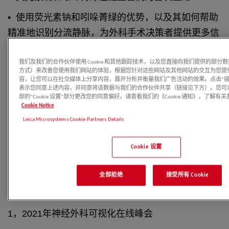
• 使用荧光素钠和吲哚菁绿的优势，以及其如何帮助
精准地识别分流静脉，为外科手术决策者提供更多信
心。
我们及我们的合作伙伴使用 Cookie 和其他跟踪技术，以及您直接向我们提供的部分
• 森扎托教授也将分享临床实例。
方式）来改善您使用我们网站的体验，根据您针对这些网站及其他网站的交互为您提
容，让您可以在社交媒体上分享内容，展开分析并衡量我们广告活动的效果。点击“接受所有
相关Leica可视化技术：M530 OHX显微镜、ARveo
表示您同意上述内容，并同意将该数据与我们的合作伙伴共享（链接见下方）。您可
部的“Cookie 设置”部分更改您的同意偏好。请查看我们的《Cookie 通知》，了解
显微镜、FL560、FL800
Cookie Notice
Leica Microsystems Cookie Partners Details
可能会讨论产品的标签外用途。请检查法规事务，以获取您所在地
区的明确适用症。研讨会中医疗保健专业人员的陈述仅代表其个人
意见和经验，不一定反映任何其所属机构的意见。
Cookie 设置
立即报名
全部拒绝
接受所有 Cookie
1，2021年神经外科可视化在线峰会