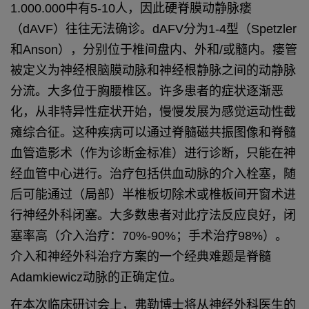
1.000.000中有5-10人，因此硬脊膜动静脉瘘
（dAVF）往往无法确诊。
dAFV分为1-4型（Spetzler
和Anson），分别位于椎间盘内、外和/或髓内。瘘管
被定义为神经根脑膜动脉和神经根静脉之间的动静脉
分流。大多位于胸腰椎区。
许多患者的症状逐渐恶
化，从非特异性症状开始，慢慢发展为感觉运动性截
瘫综合征。这种疾病可以通过脊髓磁共振图像和脊髓
血管造影术（作为诊断金标准）进行诊断，只能在神
经血管中心进行。
治疗包括供血动脉的介入栓塞，随
后可能通过（局部）半椎板切除术或椎板间开窗术进
行神经外科闭塞。大多数患者对此疗法反应良好，闭
塞率高（介入治疗：70%-90%；手术治疗98%）。
介入和神经外科治疗方案的一个经典难题是脊髓
Adamkiewicz动脉的正确定位。
在本次临床研讨会上，弗勒博士将从神经外科医生的