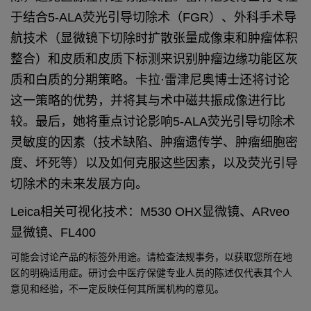
于结合5-ALA荧光引导切除术（FGR）、外科手术导
航技术（显微镜下切除时扩散张量成像束和肿瘤体积
整合）和皮质和皮质下标测来识别肿瘤边缘功能区灰
质和白质的分期策略。
卡拉·雷津尼奥博士还将讨论
这一策略的优势，并将其与术中磁共振成像进行比
较。
最后，她将重点讨论影响5-ALA荧光引导切除术
灵敏度的因素（技术缺陷、肿瘤遗传学、肿瘤细胞密
度、坏死等）以及如何克服这些因素，以及荧光引导
切除术的未来发展方向。
Leica相关可视化技术：M530 OHX显微镜、ARveo
显微镜、FL400
可能会讨论产品的标签外用途。请检查法规事务，以获取您所在地
区的明确适用症。研讨会中医疗保健专业人员的陈述仅代表其个人
意见和经验，不一定反映任何其所属机构的意见。