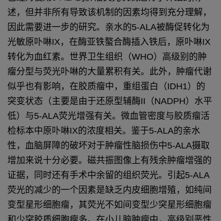
述，但并非所有导致该机制的因素均得到充分理解，
因此需要进一步的研究。亲水的5-ALA被酶促转化为
光敏原卟啉IX，在酶亚铁螯合酶插入铁后，原卟啉IX
转化为血红素。
世界卫生组织（WHO）高级别的肿
瘤分型与荧光卟啉的大量累积有关。此外，肿瘤代谢
似乎也有影响，在胶质瘤中，重组蛋白（IDH1）的
突变状态（主要是由于还原型辅酶II（NADPH）水平
低）与5-ALA荧光增强有关。微血管密度与胶质瘤活
检标本中原卟啉IX的浓度相关。鉴于5-ALA的亲水
性，血脑屏障的破坏对于肿瘤性脑损伤中5-ALA摄取
增加来说十分必要。磁共振图像上有残余肿瘤增强的
证据，同时还有手术中余留的组织荧光。引起5-ALA
荧光的减少的一个因素是缺乏内皮细胞增殖，如纯间
变型星形细胞瘤，其荧光不如间变型少突星形细胞瘤
和少突胶质细胞瘤多。
在小儿脑肿瘤中，高级别恶性