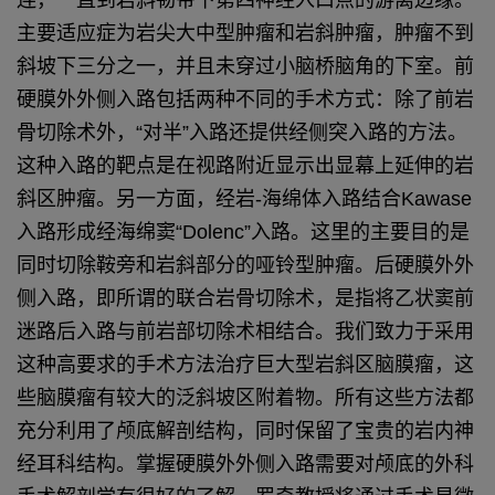
主要适应症为岩尖大中型肿瘤和岩斜肿瘤，肿瘤不到
斜坡下三分之一，并且未穿过小脑桥脑角的下室。
前
硬膜外外侧入路包括两种不同的手术方式：除了前岩
骨切除术外，“对半”入路还提供经侧突入路的方法。
这种入路的靶点是在视路附近显示出显幕上延伸的岩
斜区肿瘤。另一方面，经岩-海绵体入路结合Kawase
入路形成经海绵窦“Dolenc”入路。这里的主要目的是
同时切除鞍旁和岩斜部分的哑铃型肿瘤。
后硬膜外外
侧入路，即所谓的联合岩骨切除术，是指将乙状窦前
迷路后入路与前岩部切除术相结合。我们致力于采用
这种高要求的手术方法治疗巨大型岩斜区脑膜瘤，这
些脑膜瘤有较大的泛斜坡区附着物。
所有这些方法都
充分利用了颅底解剖结构，同时保留了宝贵的岩内神
经耳科结构。掌握硬膜外外侧入路需要对颅底的外科