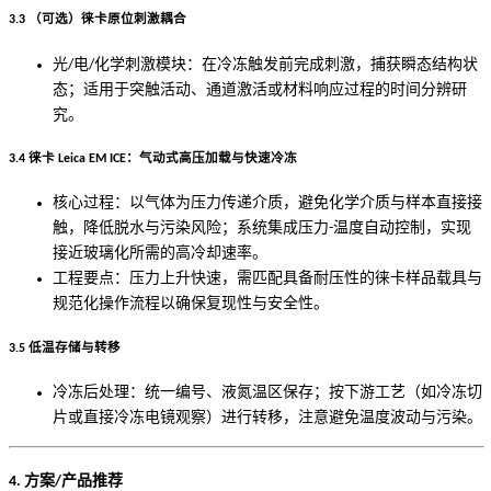
3.3 （可选）徕卡原位刺激耦合
光/电/化学刺激模块：在冷冻触发前完成刺激，捕获瞬态结构状
态；适用于突触活动、通道激活或材料响应过程的时间分辨研
究。
3.4 徕卡 Leica EM ICE：气动式高压加载与快速冷冻
核心过程：以气体为压力传递介质，避免化学介质与样本直接接
触，降低脱水与污染风险；系统集成压力-温度自动控制，实现
接近玻璃化所需的高冷却速率。
工程要点：压力上升快速，需匹配具备耐压性的徕卡样品载具与
规范化操作流程以确保复现性与安全性。
3.5 低温存储与转移
冷冻后处理：统一编号、液氮温区保存；按下游工艺（如冷冻切
片或直接冷冻电镜观察）进行转移，注意避免温度波动与污染。
4. 方案/产品推荐