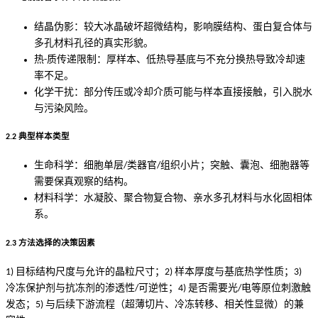
结晶伪影：较大冰晶破坏超微结构，影响膜结构、蛋白复合体与
多孔材料孔径的真实形貌。
热-质传递限制：厚样本、低热导基底与不充分换热导致冷却速
率不足。
化学干扰：部分传压或冷却介质可能与样本直接接触，引入脱水
与污染风险。
2.2 典型样本类型
生命科学：细胞单层/类器官/组织小片；突触、囊泡、细胞器等
需要保真观察的结构。
材料科学：水凝胶、聚合物复合物、亲水多孔材料与水化固相体
系。
2.3 方法选择的决策因素
1) 目标结构尺度与允许的晶粒尺寸；2) 样本厚度与基底热学性质；3)
冷冻保护剂与抗冻剂的渗透性/可逆性；4) 是否需要光/电等原位刺激触
发态；5) 与后续下游流程（超薄切片、冷冻转移、相关性显微）的兼