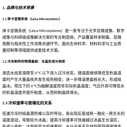
1. 品牌与技术背景
1.1 徕卡显微系统（Leica Microsystems）
徕卡显微系统（Leica Microsystems）是一家专注于光学显微成像、数字
成像与科研级成像解决方案的专业制造商，产品覆盖样本制备、显微
观察与相关性工作流等关键环节，面向生命科学、材料科学与工业质
量控制等领域提供成套技术方案。
1.2 冷冻制样的物理基础：冰晶形成与相变
液态水由室温降至 0 °C 以下进入过冷状态，随温度继续降低至析晶温
度时产生大量晶核并发生吸热相变；进一步降温使晶核长大，形成结
晶冰。常压下的 0 °C为融解温度而非实际析晶温度；气压升高可降低水
的析晶温度并提升粘度，从而抑制晶核增长。
1.3 冷却速率与玻璃化的关系
低速冷冻时结晶潜热难以及时导出，易出现反复成核—融化—再生长的
温度波动，导致较大冰晶；提高冷却速率可快速越过冰晶生长温区，
形成小晶粒；达到极高冷却速率时，水分子来不及排列而获得玻璃态