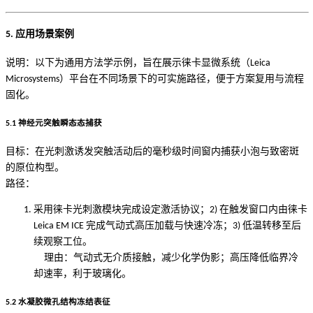
5. 应用场景案例
说明：以下为通用方法学示例，旨在展示徕卡显微系统（Leica
Microsystems）平台在不同场景下的可实施路径，便于方案复用与流程
固化。
5.1 神经元突触瞬态态捕获
目标：在光刺激诱发突触活动后的毫秒级时间窗内捕获小泡与致密斑
的原位构型。
路径：
采用徕卡光刺激模块完成设定激活协议；2) 在触发窗口内由徕卡
Leica EM ICE 完成气动式高压加载与快速冷冻；3) 低温转移至后
续观察工位。
理由：气动式无介质接触，减少化学伪影；高压降低临界冷
却速率，利于玻璃化。
5.2 水凝胶微孔结构冻结表征