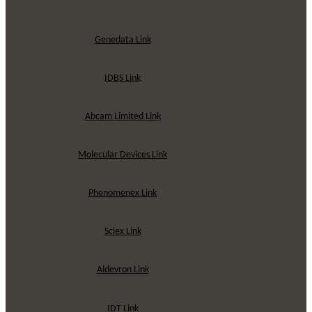
Genedata Link
IDBS Link
Abcam Limited Link
Molecular Devices Link
Phenomenex Link
Sciex Link
Aldevron Link
IDT Link