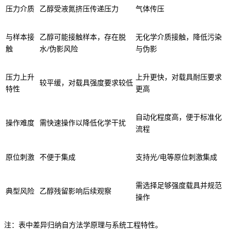
压力介质
乙醇受液氮挤压传递压力
气体传压
与样本接
乙醇可能接触样本，存在脱
无化学介质接触，降低污染
触
水/伪影风险
与伪影
压力上升
上升更快，对载具耐压要求
较平缓，对载具强度要求较低
特性
更高
自动化程度高，便于标准化
操作难度
需快速操作以降低化学干扰
流程
原位刺激
不便于集成
支持光/电等原位刺激集成
需选择足够强度载具并规范
典型风险
乙醇残留影响后续观察
操作
注：表中差异归纳自方法学原理与系统工程特性。