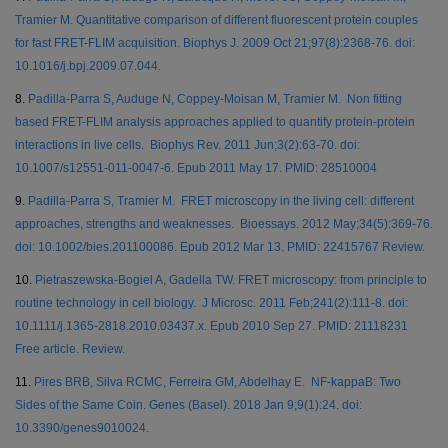
Tramier M. Quantitative comparison of different fluorescent protein couples
for fast FRET-FLIM acquisition. Biophys J. 2009 Oct 21;97(8):2368-76. doi:
10.1016/j.bpj.2009.07.044.
8.
Padilla-Parra S, Auduge N, Coppey-Moisan M, Tramier M. Non fitting
based FRET-FLIM analysis approaches applied to quantify protein-protein
interactions in live cells. Biophys Rev. 2011 Jun;3(2):63-70. doi:
10.1007/s12551-011-0047-6. Epub 2011 May 17. PMID: 28510004
9.
Padilla-Parra S, Tramier M. FRET microscopy in the living cell: different
approaches, strengths and weaknesses. Bioessays. 2012 May;34(5):369-76.
doi: 10.1002/bies.201100086. Epub 2012 Mar 13. PMID: 22415767 Review.
10.
Pietraszewska-Bogiel A, Gadella TW. FRET microscopy: from principle to
routine technology in cell biology. J Microsc. 2011 Feb;241(2):111-8. doi:
10.1111/j.1365-2818.2010.03437.x. Epub 2010 Sep 27. PMID: 21118231
Free article. Review.
11.
Pires BRB, Silva RCMC, Ferreira GM, Abdelhay E. NF-kappaB: Two
Sides of the Same Coin. Genes (Basel). 2018 Jan 9;9(1):24. doi:
10.3390/genes9010024.