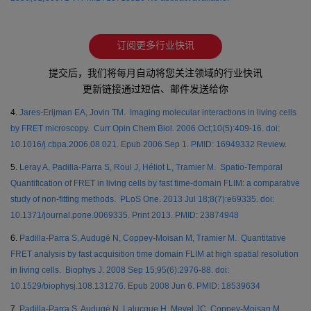
订阅更多行业快讯
提交后，我们将每月自动将您关注领域的行业快讯
更新链接通过短信、邮件发送给你
4.
Jares-Erijman EA, Jovin TM. Imaging molecular interactions in living cells
by FRET microscopy. Curr Opin Chem Biol. 2006 Oct;10(5):409-16. doi:
10.1016/j.cbpa.2006.08.021. Epub 2006 Sep 1. PMID: 16949332 Review.
5.
Leray A, Padilla-Parra S, Roul J, Héliot L, Tramier M. Spatio-Temporal
Quantification of FRET in living cells by fast time-domain FLIM: a comparative
study of non-fitting methods. PLoS One. 2013 Jul 18;8(7):e69335. doi:
10.1371/journal.pone.0069335. Print 2013. PMID: 23874948
6.
Padilla-Parra S, Audugé N, Coppey-Moisan M, Tramier M. Quantitative
FRET analysis by fast acquisition time domain FLIM at high spatial resolution
in living cells. Biophys J. 2008 Sep 15;95(6):2976-88. doi:
10.1529/biophysj.108.131276. Epub 2008 Jun 6. PMID: 18539634
7.
Padilla-Parra S, Audugé N, Lalucque H, Mevel JC, Coppey-Moisan M,