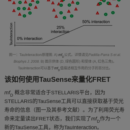
图一：
TauInteraction
原理图
. A)
mf
公式。详情请见
Padilla-Parra S et al.
D
Biophys
J. 2008.
B)
图示供体
(D,
绿色圆形
)
和受体
(A,
红色三角
)
。
TauInteraction可以基于
mf
值描述相互作用的分子的百分比。
D
该如何使用
TauSense来量化F
RET
mf
概念非常适合于S
TELLARIS
平台，因为
D
S
TELLARIS
的TauSense工具可以直接获取基于荧光
寿命的信息（图一及其参考文献）。为了利用荧光寿
命来定量读出FRET状态，我们实现了
mf
作为一个
D
新的TauSense工具，称为TauInteraction。