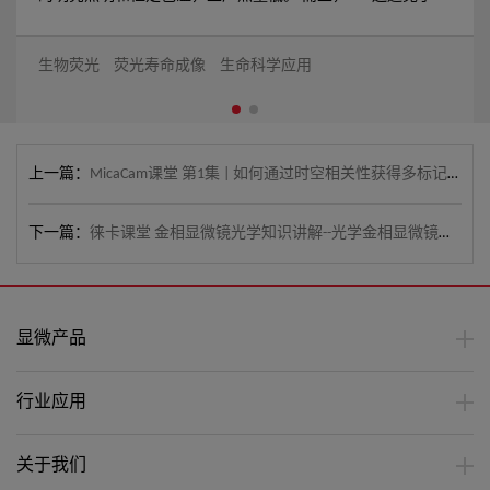
换灯泡的需求，节省了时间与成本。由于它耗电量低，因此节
省了能源。Leica DM1000 LED适用于各种用户应用，为每个用
生物荧光
荧光寿命成像
生命科学应用
户带来了好处。
上一篇：
MicaCam课堂 第1集 | 如何通过时空相关性获得多标记实验数据
下一篇：
徕卡课堂 金相显微镜光学知识讲解--光学金相显微镜的基本组件-物镜篇（上）
显微产品
行业应用
关于我们