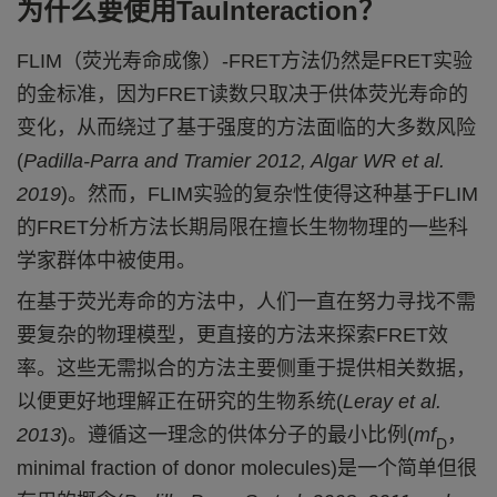
为什么要使用
TauInteraction
？
FLIM
（
荧光寿命成像
）
-FRET
方法
仍然是
F
RET
实验
的
金标准，因为
FRET
读数只取决于供体荧光寿命的
变化，从而绕过了基于强度的方法
面临的
大多数
风险
(
Padilla-Parra and
Tramier
2012
,
Algar
WR et al.
2019
)
。然而，F
LIM
实验的复杂性使得
这种
基于F
LIM
的F
RET
分析方法
长期
局限在擅长生物物理的一些科
学家群体中被使用。
在基于荧光
寿命
的方法中，人们一直在努力寻找
不需
要复杂的物理模型，
更直接的方法来探索
FRET
效
率
。这些无需拟合的方法主要侧重于提供相关数据，
以便更好地理解正在研究的生物系统
(
Leray
et al.
2013
)
。遵循这一理念的供体分子的最小比例
(
mf
，
D
minimal fraction of donor molecules
)
是一个简单但
很