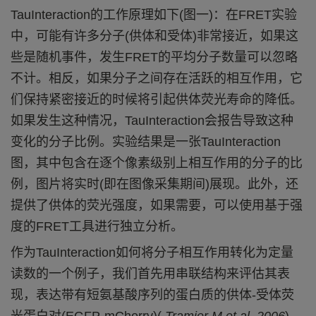
TauInteraction的工作原理如下(图一)：在
FRET实验
中，可能有许多分子(供体和受体)
非常接近
，
如果这
些是随机事件，
发生
FRET的平均分子数量
可以忽略
不计。相反，如果分子之间存在活跃的相互作用，它
们保持紧密接近的
时候
将
引起
供体荧光寿命的降低。
如果发生这种情况，TauInteraction会报告导致这种
变化的分子比例。
实验
结果是一张TauInteraction
图，其中包含在逐个像素级别上相互作用的分子的比
例，
图片将实时
(即在图像采集期间)
展现
。此外，还
提供了供体的荧光强度，如果需要，可以使用基于强
度的FRET工具进行独立分析。
作为
TauInteraction
如何将分子相互作用转化为定量
读数的一个例子，我们首先用串联结构来评估其表
现，
表达带有短氨基酸序列的蛋白质的供体
-
受体荧