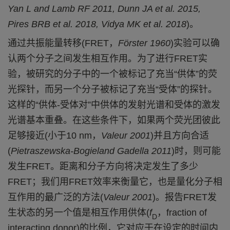
Yan L and Lamb RF 2011, Dunn JA et al. 2015,
Pires BRB et al. 2018, Vidya MK et al. 2018
)
。
通过共振能量转移
(FRET
，
F
ö
rster
1960
)
实验可以确
认两个分子之间发生相互作用。为了进行
FRET
实
验，被研究的分子中的一个被标记了充当
“
供体
”
的荧
光探针，而另一个分子被标记了充当
“
受体
”
的探针。
这样的
“
供体-受体对
”
中供体的发射光谱和受体的激发
光谱基本重叠。在这些条件下，如果两个荧光团彼此
足够接近
(
小于
10 nm
，
V
aleur
2001
)
并且方向合适
(
Pietraszewska-Bogiel
and
Gadella
2011
)
时
，则可能
发生
FRET
。距离和分子方向将决定发生了多少
FRET
；我们用
FRET
效率来衡量它，也是量化分子相
互作用的最广泛的方法
(
Valeur
2001
)
。报告
FRET
发
生状态的另一个值是相互作用供体
(
f
，
fraction of
D
interacting donor
)
的比例，它对应于在设定的时间内