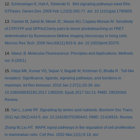
12.
Schlessinger K, Hall A, Tolwinski N. Wnt signaling pathways meet Rho
GTPases. Genes Dev. 2009 Feb 1;23(3):265-77. doi: 10.1101/gad.1760809.
13.
Tramier M, Zahid M, Mevel JC, Masse MJ, Coppey-Moisan M. Sensitivity
of CFP/YFP and GFP/mCherry pairs to donor photobleaching on FRET
determination by fluorescence lifetime imaging microscopy in living cells.
Microsc Res Tech. 2006 Nov;69(11):933-9. doi: 10.1002/jemt.20370.
14.
Valeur, B. Molecular Fluorescence: Principles and Applications. Methods
vol. 8 (2001).
15.
Vidya MK, Kumar VG, Sejian V, Bagath M, Krishnan G, Bhatta R. Toll-like
receptors: Significance, ligands, signaling pathways, and functions in
mammals. Int Rev Immunol. 2018 Jan 2;37(1):20-36. doi:
10.1080/08830185.2017.1380200. Epub 2017 Oct 13. PMID: 29028369.
Review.
16.
Yan L, Lamb RF. Signalling by amino acid nutrients. Biochem Soc Trans.
2011 Apr;39(2):443-5. doi: 10.1042/BST0390443. PMID: 21428916. Review.
Zhang W, Liu HT. MAPK signal pathways in the regulation of cell proliferation
in mammalian cells. Cell Res. 2002 Mar;12(1):9-18. doi: