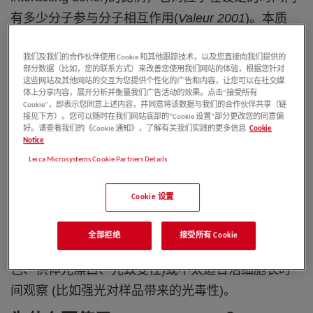
有多少分子参与分子相互作用
(
Valeur
2001
)
。本质
上，来自供体荧光团激发态的能量通过以非辐射方式
(
不发射光子
)
转移到受体荧光团。这一过程导致
1)
供
我们及我们的合作伙伴使用 Cookie 和其他跟踪技术，以及您直接向我们提供的
部分数据（比如，您的联系方式）来改善您使用我们网站的体验，根据您针对
体的荧光强度降低，
2)
受体的荧光强度增加，
3)
供体
这些网站及其他网站的交互为您提供个性化的广告和内容，让您可以在社交媒
体上分享内容，展开分析并衡量我们广告活动的效果。点击“接受所有
的荧光寿命缩短
(
Jares-Erijman
and
Jovin
2006
)
。这
Cookie”，即表示您同意上述内容，并同意将该数据与我们的合作伙伴共享（链
接见下方）。您可以随时在我们网站底部的“Cookie 设置”部分更改您的同意偏
些来自于供体和受体不同的信息是获取和分析
FRET
好。请查看我们的《Cookie 通知》，了解有关我们实践的更多信息
Cookie
Notice
数据的一些策略的基础。许多
FRET
方法依赖于基于
Leica Microsystems Cookie Partners Details
强度的测量，例如供体猝灭、受体光漂白和敏化发射
(
Berney
and
Danuser
2003, Padilla-Parra and
Cookie 设置
Tramier
2012,
Algar
WR et al. 2019
)
。基于强度的
FRET
简化了仪器要求，但增加了实验设计产生假象
全部拒绝
接受所有 Cookie
的风险
(
例如，供体
-
受体相对信号不平衡、通道间串
色、供体光漂白、光致变性
)
或不太适合活细胞长时
间观察
(
比如强光对样品带来的光毒性
)
。