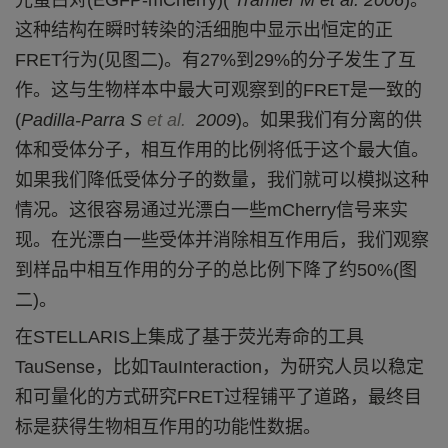
光蛋白对
(EGFP-mCherry)(
Tramier
M et al. 2006
)
。
这种结构在瞬时转染的活细胞中显示出恒定的正
FRET
行为
(
见图
二
)
。有
27%
到
29%
的分子发生了互
作。这与生物样本中最大可观察到的
FRET
是一致的
(
Padilla-Parra S
et al.
2009
)
。如果我们有分离的供
体和受体分子，相互作用的比例将低于这个最大值。
如果我们降低受体分子的数量，我们就可以模拟这种
情况。这很容易通过光漂白一些
mCherry
信号来实
现。在光漂白一些受体并消除相互作用后，我们观察
到样品中相互作用的分子的总比例下降了约
50%(
图
二
)
。
在
STELLARIS
上集成了
基于荧光寿命的工具
TauSense
，
比
如
TauInteraction
，为研究人员以稳定
和可量化的方式研究
FRET
过程铺平了道路
，
最终目
标是获得生物相互作用的功能
性数据
。