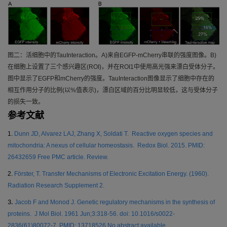
图
二
：活细胞中的
TauInteraction
。
A)
来自
EGFP-mCherry
串联的强度图像。
B)
在细胞上设置了三个感兴趣区
(ROI)
，并在
ROI
1
中使用高光强来漂白受体分子。
图中显示了
EGFP
和
mCherry
的强度。
TauInteraction
图像显示了细胞中存在的
相互作用分子的比例
(
以
%
值表示
)
，漂白区域的百分比明显较低，这与受体分子
的损失一致。
参考文献
1.
Dunn JD, Alvarez LAJ, Zhang X, Soldati T. Reactive oxygen species and
mitochondria: A nexus of cellular homeostasis. Redox Biol. 2015. PMID:
26432659 Free PMC article. Review.
2.
Förster, T. Transfer Mechanisms of Electronic Excitation Energy. (1960).
Radiation Research Supplement 2.
3.
Jacob F and Monod J. Genetic regulatory mechanisms in the synthesis of
proteins. J Mol Biol. 1961 Jun;3:318-56. doi: 10.1016/s0022-
2836(61)80072-7. PMID: 13718526 No abstract available.