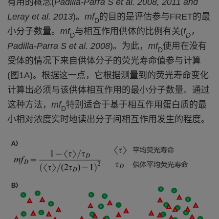
有用
的概念
(
Padilla-Parra S et al. 2008, 2011 and
Leray
et al. 2013
)
。
mf
的目的是评估参与
FRET
的最
D
小分子数量。
mf
与相互作用供体的比例有关
(
f
，
D
D
Padilla-Parra S et al.
2008
)
。为此，
mf
使用在没有
D
受体的情况下来自供体分子的荧光寿命值
参与计算
(
图
1
A
)
。根据这一点，它
根据测量到的荧光寿命变化
计算出必须与该供体相互作用的最小分子数量
。通过
这种方法，
mf
特别适合于基于相互作用蛋白质的最
D
小相对浓度实时地读出
分子间
相互作用发生的
程度
。