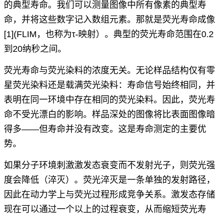
的典型寿命。我们可以测量图像中所有像素的典型寿
命，并将这些数字记入数组元素。那就是荧光寿命成像
[1]
(FLIM，也称为τ-映射）。典型的荧光寿命范围在0.2
到20纳秒之间。
荧光寿命与荧光染料的浓度无关。无论样品结构仅有零
星荧光染料还是载满荧光染料：寿命信号始终相同，并
表明在同一环境中存在相同的荧光染料。因此，荧光寿
命不受光漂白的影响。样品深处的图像将比表面图像暗
得多——但寿命并没有改变。这是寿命测定的主要优
势。
如果分子环境刺激激发态衰变而不发射光子，则荧光强
度会降低（淬灭）。荧光淬灭是一条单独的发射路径，
因此在动力学上与荧光过程形成竞争关系。激发态存储
现在可以通过一个以上的过程衰变，从而缩短荧光寿