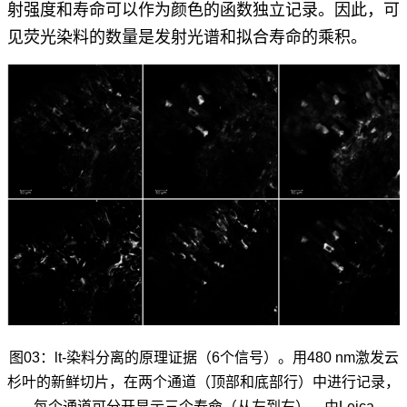
射强度和寿命可以作为颜色的函数独立记录。因此，可
见荧光染料的数量是发射光谱和拟合寿命的乘积。
图03：lt-染料分离的原理证据（6个信号）。用480 nm激发云
杉叶的新鲜切片，在两个通道（顶部和底部行）中进行记录，
每个通道可分开显示三个寿命（从左到右）。由Leica