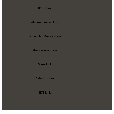
IDBS Link
Abcam Limited Link
Molecular Devices Link
Phenomenex Link
Sciex Link
Aldevron Link
IDT Link