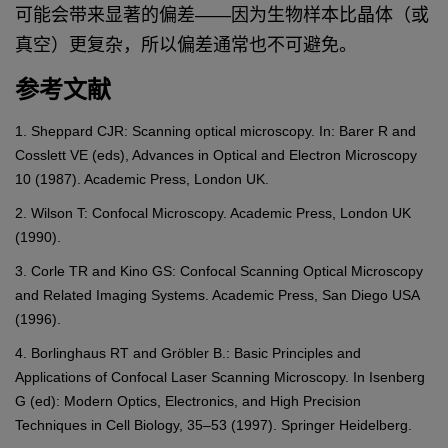
可能会带来显著的偏差——因为生物样本比晶体（或
真空）更复杂，所以偏差通常也不可避免。
参考文献
1. Sheppard CJR: Scanning optical microscopy. In: Barer R and
Cosslett VE (eds), Advances in Optical and Electron Microscopy
10 (1987). Academic Press, London UK.
2. Wilson T: Confocal Microscopy. Academic Press, London UK
(1990).
3. Corle TR and Kino GS: Confocal Scanning Optical Microscopy
and Related Imaging Systems. Academic Press, San Diego USA
(1996).
4. Borlinghaus RT and Gröbler B.: Basic Principles and
Applications of Confocal Laser Scanning Microscopy. In Isenberg
G (ed): Modern Optics, Electronics, and High Precision
Techniques in Cell Biology, 35–53 (1997). Springer Heidelberg.