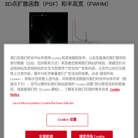
3D
点扩散函数
（PSF）和半高宽（FWHM）
我们及我们的合作伙伴使用 Cookie 和其他跟踪技术，以及您直接向我们提供的
部分数据（比如，您的联系方式）来改善您使用我们网站的体验，根据您针对
这些网站及其他网站的交互为您提供个性化的广告和内容，让您可以在社交媒
体上分享内容，展开分析并衡量我们广告活动的效果。点击“接受所有
Cookie”，即表示您同意上述内容，并同意将该数据与我们的合作伙伴共享（链
接见下方）。您可以随时在我们网站底部的“Cookie 设置”部分更改您的同意偏
图1：z方向上强度分布的半高宽（FWHM）用作光学切片性能的衡量
好。请查看我们的《Cookie 通知》，了解有关我们实践的更多信息
Cookie
指标之一
Notice
Leica Microsystems Cookie Partners Details
点扩散函数通过足够小的荧光小球生成，通过收集xz
剖面图的强度来加以记录。上图显示了衍射图中心的
Cookie 设置
强度分布（红色），并对50%数值之间的z方向距离
进行测量（介于绿色线段之间）。
全部拒绝
接受所有 Cookie