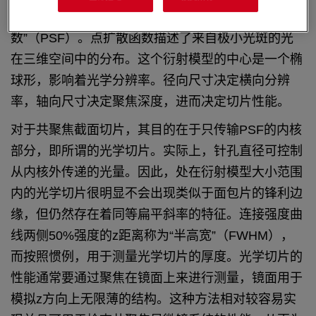
由光学系统产生的点（光斑）的图像称为“点扩散函
数”（PSF）。点扩散函数描述了来自极小光斑的光
在三维空间中的分布。这个衍射模型的中心是一个椭
球形，影响着光学分辨率。径向尺寸决定横向分辨
率，轴向尺寸决定聚焦深度，进而决定切片性能。
对于共聚焦截面切片，其目的在于只传输PSF的内核
部分，即所谓的光学切片。实际上，针孔直径可控制
从内核外传递的光量。因此，处在衍射模型大小范围
内的光学切片很明显不会出现类似于面包片的锋利边
缘，但仍然存在着同等扁平斜率的特征。连接强度曲
线两侧50%强度的z距离称为“半高宽”（FWHM），
而按照惯例，用于测量光学切片的厚度。光学切片的
性能通常要通过聚焦在镜面上来进行测量，镜面用于
模拟z方向上无限薄的结构。这种方法相对较容易实