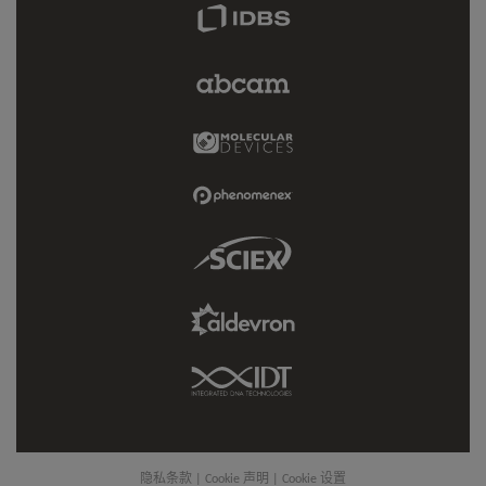
IDBS
Link
Abcam
Limited
Link
Molecular
Devices
Link
Phenomenex
Link
Sciex
Link
Aldevron
Link
IDT
Link
隐私条款
|
Cookie 声明
|
Cookie 设置