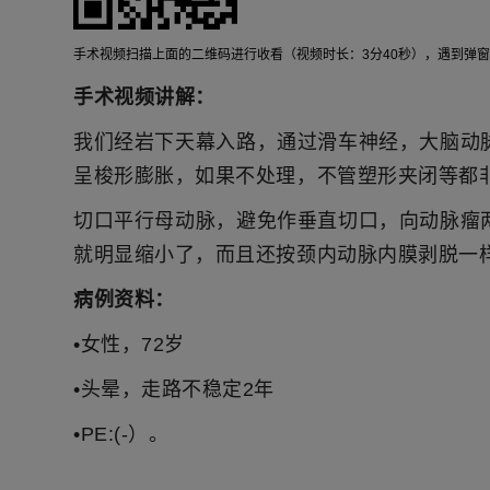
手术视频扫描上面的二维码进行收看（视频时长：3分40秒），遇到弹窗，请点击画面
手术视频讲解：
我们经岩下天幕入路，通过滑车神经，大脑动
呈梭形膨胀，如果不处理，不管塑形夹闭等都
切口平行母动脉，避免作垂直切口，向动脉瘤
就明显缩小了，而且还按颈内动脉内膜剥脱一
病例资料：
•女性，72岁
•头晕，走路不稳定2年
•PE:(-）。