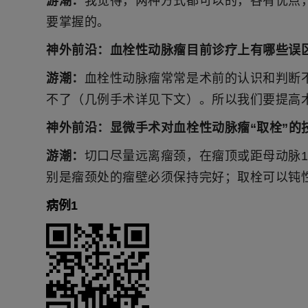
游潮：
我觉得，两种方式都可以的，各有优点
要掌握的。
神外前沿：
血栓性动脉瘤目前诊疗上有哪些误
游潮：
血栓性动脉瘤常常是术前的认识和判断
不了（几例手术详见下文）。所以我们要提高
神外前沿：
显微手术对血栓性动脉瘤“取栓”的
游潮：
切口尽量远离瘤颈，在瘤顶或距母动脉
别是瘤颈处的瘤壁必须保持完好；取栓可以钝
病例1