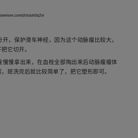
om/zh/u/uh0q2vi
分开，保护滑车神经，因为这个动脉瘤比较大，
下把它切开。
栓慢慢拿出来，在血栓全部掏出来后动脉瘤瘤体
塞，斑洗完后就比较简单了，把它塑形即可。