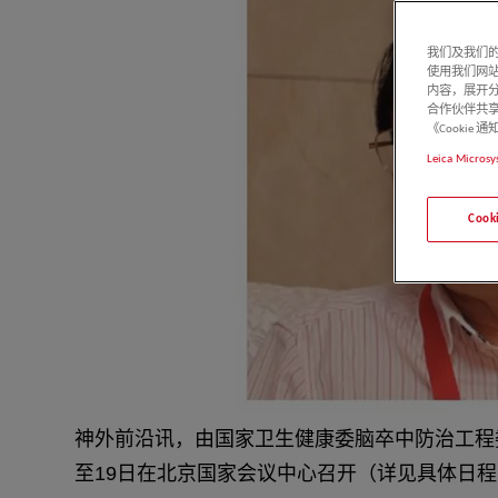
我们及我们的
使用我们网
内容，展开分
合作伙伴共享
《Cooki
Leica Microsy
Coo
神外前沿讯，由国家卫生健康委脑卒中防治工程委员
至19日在北京国家会议中心召开（详见具体日