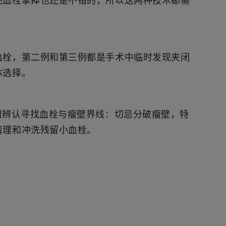
把血栓拿掉也还是不错的，所以这两种技术都需
血栓，第二例和第三例都是手术中临时发现夹闭
体选择。
细辨认寻找血栓与瘤壁界线：切忌分破瘤壁，特
清理和冲洗残留小血栓。