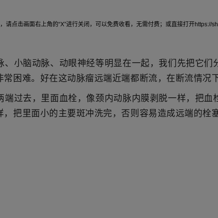
右上角的“X”进行关闭，可以免费收看，无需付费；或直接打开https://showmore.c
脉、小脑动脉、动眼神经等明显在一起，我们先把它们
非常困难。好在这动脉瘤远端近端都断流，在断流情况
两端过去，里面血栓，像颈内动脉内膜剥脱一样，把血
样，把里面小的主要斑冲洗完，否则容易造成远端的栓