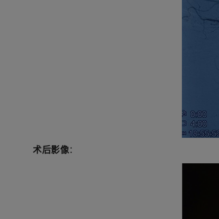
术后
影像
：