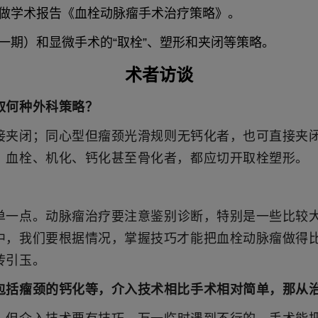
做学术报告《血栓动脉瘤手术治疗策略》。
一期）和显微手术的“取栓”、塑形和夹闭等策略。
术者访谈
取何种外科策略？
接夹闭；同心型但瘤颈光滑规则无钙化者，也可直接夹
、血栓、机化、钙化甚至骨化者，都应切开取栓塑形。
单一点。动脉瘤治疗要注意鉴别诊断，特别是一些比较
中，我们要根据情况，掌握技巧才能把血栓动脉瘤做得
砖引玉。
包括瘤颈的钙化等，介入技术相比手术相对简单，那从