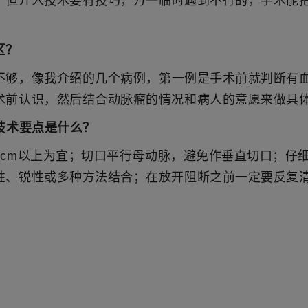
，但介入技术要有技巧，万一临时遇到不行的，手术能
区？
不够，像我介绍的几个病例，第一例是手术前就判断有
术前认识，然后结合动脉瘤的情况和病人的意愿来做具
技术要点是什么？
1cm以上为宜；切口平行母动脉，避免作垂直切口；仔
性、锐性或多种方法结合；在放开阻断之前一定要反复