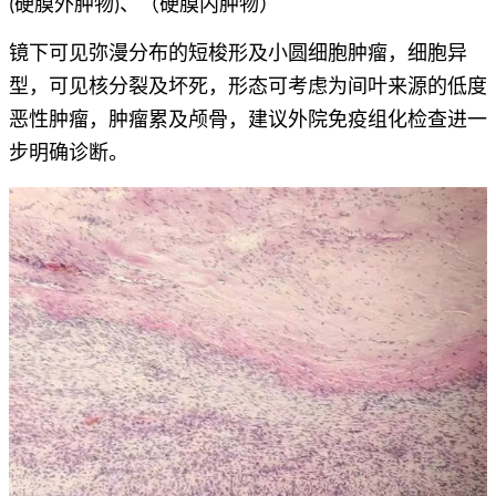
(硬膜外肿物)、（硬膜内肿物）
镜下可见弥漫分布的短梭形及小圆细胞肿瘤，细胞异
型，可见核分裂及坏死，形态可考虑为间叶来源的低度
恶性肿瘤，肿瘤累及颅骨，建议外院免疫组化检查进一
步明确诊断。