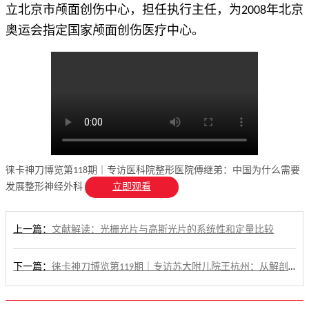
立北京市颅面创伤中心，担任执行主任，为2008年北京
奥运会指定国家颅面创伤医疗中心。
徕卡神刀博览第118期｜专访医科院整形医院傅继弟：中国为什么需要
立即观看
发展整形神经外科
上一篇：
文献解读：光栅光片与高斯光片的系统性和定量比较
下一篇：
徕卡神刀博览第119期｜专访苏大附儿院王杭州：从解剖到病理 再到观念更新 儿童神经肿瘤如何大幅提高疗效