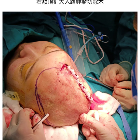
右额顶扩大入路肿瘤切除术