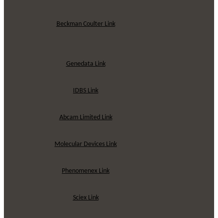
Beckman Coulter Link
Genedata Link
IDBS Link
Abcam Limited Link
Molecular Devices Link
Phenomenex Link
Sciex Link