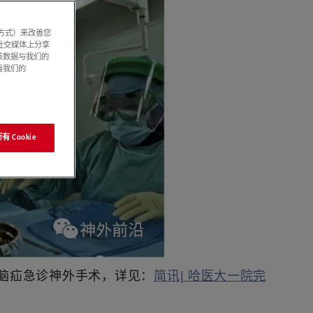
系方式）来改善您
社交媒体上分享
该数据与我们的
看我们的
 Cookie
脑疝急诊神外手术，详见：
简讯| 哈医大一院完