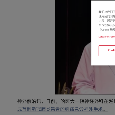
我们及我们的
使用我们网
内容，展开分
合作伙伴共享
《Cooki
Leica Microsy
Coo
神外前沿讯，日前，哈医大一院神经外科在赵
成首例新冠肺炎患者的脑疝急诊神外手术
。