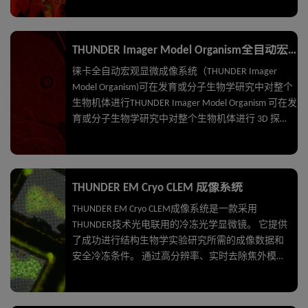
平台，让您臻于真像。
THUNDER Imager Model Organism全自动宏观显微成像系统
徕卡全自动宏观显微成像系统（THUNDER Imager
Model Organism)可在发育或分子生物学研究中对整个
生物机体进行THUNDER Imager Model Organism 可在发
育或分子生物学研究中对整个生物机体进行 3D 探
索。得益于 Computational Clearing，您的图像可揭示
最为细微的结构。不再有离焦模糊的困扰，并保有徕
卡体视显微镜典型的易用性。 THUNDER Imager Model
Organism 是研究果蝇、线虫、斑马鱼、植物和小鼠等
THUNDER EM Cryo CLEM 成像系统
生物的理想仪器。样品筛选、定位和成像，一台设备
THUNDER EM Cryo CLEM成像系统是一款采用
足矣。简化您的工作流程，对模式生物进行从总体概
THUNDER技术光电联用的冷冻光学显微镜。 它提供
览到最细微结构的研究。 3D 探索。得益于
了成功进行结构生物学实验研究所需的成像数据和
Computational Clearing，您的图像可揭示最为细微的结
安全冷冻条件。 通过高分辨率、实时去除焦外模糊
构。不再有离焦模糊的困扰，并保有徕卡体视显微镜
信号的THUNDER技术成像，从而精确识别感兴趣的
典型的易用性。
细胞结构，然后将样本无缝传送到电子显微镜。