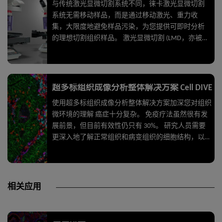
与传统激光显微切割系统不同，徕卡激光显微切割
系统无需移动样品，而是通过移动激光、重力收
集，大限度地避免样品污染，为您提供可即时分析
的理想切割组织样品。 激光显微切割 (LMD，亦被称
为激光捕获显微切割或LCM) 便于用户分离特定的单
个细胞或整个组织区域。徕卡激光显微切割系统采
用独特的激光设计和易用的动态软件，从整个组织
区域到单个细胞，用户可以轻松分离目标区域
超多标组织成像分析整体解决方案 Cell DIVE
(ROI)。 激光显微切割通常用于基因组学(DNA)、转录
使用超多标组织成像分析整体解决方案加深您对组织
物组学(mRNA、miRNA)、蛋白质组学、代谢物组
微环境的理解 癌症十分复杂。 免疫疗法虽然很有发
学，甚至下一代测序(NGS)。神经学、癌症研究、植
展前景，但目前有效性仍只有 30%。 研究人员需要
物分析、法医学或气候研究人员均借助这种显微切
更深入地了解正常组织和病变组织的细胞结构，以开
割技术进行学科研究。此外，激光显微切割也是活
发更好的治疗方法，更准确地预测疾病进展。 多标
细胞培养 (LCC) 的一款理想工具，可用于克隆、再培
或者超多标成像是清晰地观察、识别和量化重要生物
养、操作或下游分析。
标志物的最新技术。 研究层面从回答“是否为癌症？”
的问题到能够根据细胞类型、生物标志物特点和个体
相关应用
特征将肿瘤分层。