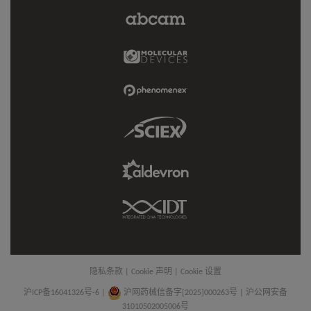
Abcam
Limited
Link
Molecular
Devices
Link
Phenomenex
Link
Sciex
Link
Aldevron
Link
IDT
Link
隐私条款
|
Cookie 声明
|
Cookie 设置
沪ICP备16041326号-6
|
沪网药械信备字[2025]000263号 | 沪公网安备
31010502005006号