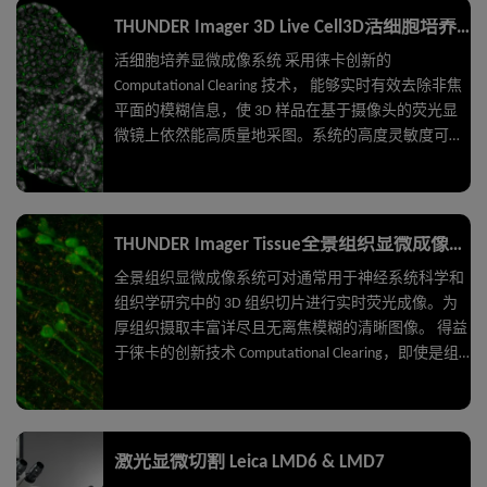
THUNDER Imager 3D Live Cell3D活细胞培养显微成像系统
活细胞培养显微成像系统 采用徕卡创新的
Computational Clearing 技术， 能够实时有效去除非焦
平面的模糊信息，使 3D 样品在基于摄像头的荧光显
微镜上依然能高质量地采图。系统的高度灵敏度可确
保低光毒性和低淬灭，全面优化条件以实现更高的图
像质量。 活细胞培养显微成像系统可为您提供适用于
先进 3D 细胞培养试验的解决方案，无论您想要研究
的是干细胞、球状细胞团或是类器官。
THUNDER Imager Tissue全景组织显微成像系统
全景组织显微成像系统可对通常用于神经系统科学和
组织学研究中的 3D 组织切片进行实时荧光成像。为
厚组织摄取丰富详尽且无离焦模糊的清晰图像。 得益
于徕卡的创新技术 Computational Clearing，即使是组
织深处的细微结构也能解析。对脑切片中的神经元轴
突和树突等详细形态结构进行成像。即使是厚组织切
片，也能实现高画质，并同时具备宽场显微镜声名远
扬的速度、荧光效率和易用性。
激光显微切割 Leica LMD6 & LMD7