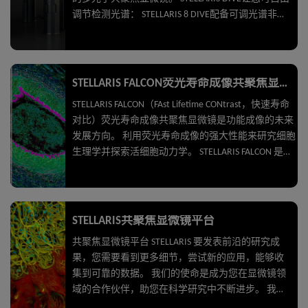
调节检测光谱： STELLARIS 8 DIVE配备可调光谱非退
扫描探测系统4Tune，为您提供无限的灵活性，并使
您能够开展新的多色体内深度成像实验。 STELLARIS
DIVE多光子共聚焦显微镜优化成像的穿透深度和对
比度： 新型可变扩束镜可进行调节，将穿透深度增
STELLARIS FALCON荧光寿命成像共聚焦显微镜
加1毫米以上，并同步提高分辨率。 使多色体内深度
STELLARIS FALCON（FAst Lifetime CONtrast，快速寿命
成像达到更高对比度和深度。 STELLARIS 8 DIVE为您
对比）荧光寿命成像共聚焦显微镜是功能成像的未来
带来理想实验结果！
发展方向。 利用荧光寿命成像的强大性能来研究细胞
生理学并探索活细胞动力学。 STELLARIS FALCON 是一
款完全整合的荧光寿命成像 (FLIM) 解决方案，以视频
速率进行荧光寿命成像来研究活细胞的快速动力学。
STELLARIS FALCON 为您的成像增加了一个新的对比维
度，实现生物传感以及跟踪蛋白质之间的相互作用。
STELLARIS共聚焦显微镜平台
现在，荧光寿命成像信息可用于STELLARIS 系统的所有
共聚焦显微镜平台 STELLARIS 要发表前沿的研究成
模块 您现在可以： 通过 FLIM-FRET（荧光共振能量转
果，您需要看到更多细节，尝试新的应用，能够收
移）跟踪分子间的快速相互作用。 使用生物传感器检
集到可靠的数据。 我们的使命是成为您在显微镜领
测代谢状态和微环境的变化 通过寿命对比区分多个荧
域的合作伙伴，助您在科学研究中不断进步。 我们
光团 经过简单的培训即可获得荧光寿命成像数据
重新打造了共聚焦显微镜，推出了STELLARIS共聚焦