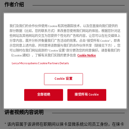
作者介绍
我们及我们的合作伙伴使用 Cookie 和其他跟踪技术，以及您直接向我们提供的
童昕
部分数据（比如，您的联系方式）来改善您使用我们网站的体验，根据您针对这
些网站及其他网站的交互为您提供个性化的广告和内容，让您可以在社交媒体上
分享内容，展开分析并衡量我们广告活动的效果。点击“接受所有 Cookie”，即表
示您同意上述内容，并同意将该数据与我们的合作伙伴共享（链接见下方）。您
可以随时在我们网站底部的“Cookie 设置”部分更改您的同意偏好。请查看我们的
了解更多>
《Cookie 通知》，了解有关我们实践的更多信息
Cookie Notice
Leica Microsystems Cookie Partners Details
徕卡生命科学高级产品专员
毕业于中山大学医学院。2019年进入显微成像行业，在显微成
Cookie 设置
像系统的硬件、软件及应用方面积累了丰富经验。目前在徕卡
担任高级产品专员一职，负责高端宽场产品市场推广的工作。
全部拒绝
接受所有 Cookie
讲者视频内容说明
* 该内容属于该讲师在职期间以徕卡显微系统公司员工身份，在徕卡