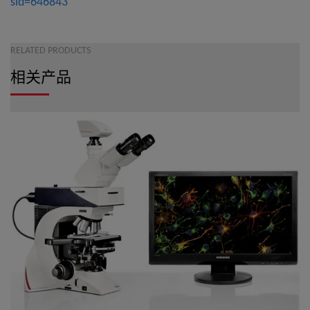
sid=646843
RELATED PRODUCTS
相关产品