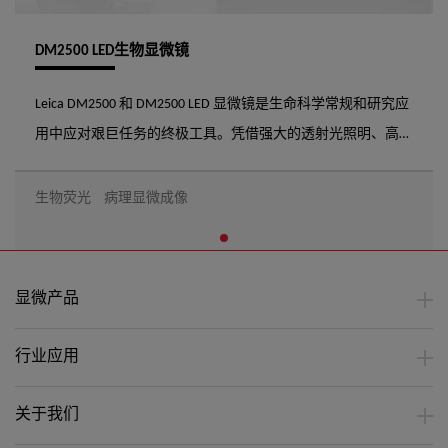
DM2500 LED生物显微镜
Leica DM2500 和 DM2500 LED 显微镜是生命科学常规和研究应
用中应对艰巨任务的终极工具。凭借强大的透射光照明、高品
质的光学性能以及技术先进的附件，Leica DM2500 和 DM2500
LED 特别适合要求微分干涉相衬或高性能荧光等颇具挑战性的
生物荧光
病理显微成像
生命科学研究任务。 Leica DM2500 LED 提供超亮 LED 照明，而
Leica DM2500 则提供强大的 100 W 功率照明，这对于 DIC 工作
尤为有益。Leica DM2500 和 DM2500 LED 采用面向应用的模块
显微产品
化设计，您可根据各种应用场合配置它们，并适应不同用户的
实际要求。
行业应用
关于我们