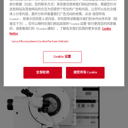
部分数据（比如，您的联系方式）来改善您使用我们网站的体验，根据您针对
customers withexcellent products.
这些网站及其他网站的交互为您提供个性化的广告和内容，让您可以在社交媒
体上分享内容，展开分析并衡量我们广告活动的效果。点击“接受所有
Any copyrights of this document are retained by
Cookie”，即表示您同意上述内容，并同意将该数据与我们的合作伙伴共享（链
接见下方）。您可以随时在我们网站底部的“Cookie 设置”部分更改您的同意偏
Leica Mikrosysteme GmbH, Vienna.Any
好。请查看我们的《Cookie 通知》，了解有关我们实践的更多信息
Cookie
reproduction of text and illustrations (or any parts
Notice
Leica Microsystems Cookie Partners Details
thereof) by printing, photocopying, or other
methods (including electronic systems and media)
Cookie 设置
requires express priorpermission in writing.
全部拒绝
接受所有 Cookie