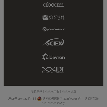
Abcam
Limited
Link
Molecular
Devices
Link
Phenomenex
Link
Sciex
Link
Aldevron
Link
IDT
Link
隐私条款
|
Cookie 声明
|
Cookie 设置
沪ICP备16041326号-6
|
沪网药械信备字[2025]000263号 | 沪公网安备
31010502005006号