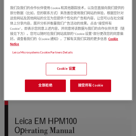
customers withexcellent products.
我们及我们的合作伙伴使用 Cookie 和其他跟踪技术，以及您直接向我们提供的
部分数据（比如，您的联系方式）来改善您使用我们网站的体验，根据您针对
Any copyrights of this document are retained by
这些网站及其他网站的交互为您提供个性化的广告和内容，让您可以在社交媒
体上分享内容，展开分析并衡量我们广告活动的效果。点击“接受所有
Leica Mikrosysteme GmbH, Vienna.Any
Cookie”，即表示您同意上述内容，并同意将该数据与我们的合作伙伴共享（链
接见下方）。您可以随时在我们网站底部的“Cookie 设置”部分更改您的同意偏
reproduction of text and illustrations (or any parts
好。请查看我们的《Cookie 通知》，了解有关我们实践的更多信息
Cookie
Notice
thereof) by printing, photocopying, or other
Leica Microsystems Cookie Partners Details
methods (including electronic systems and media)
requires express priorpermission in writing.
Cookie 设置
全部拒绝
接受所有 Cookie