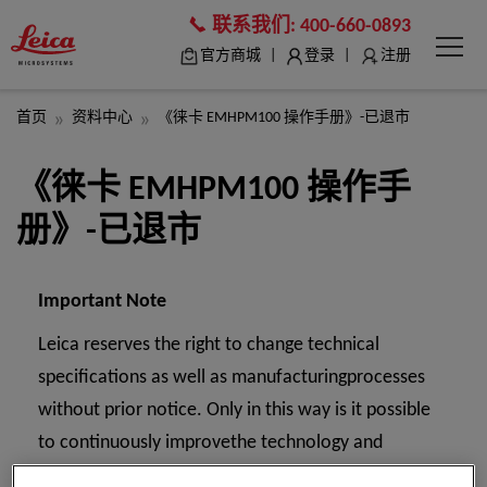
联系我们:
400-660-0893
|
|
官方商城
登录
注册
首页
资料中心
《徕卡 EMHPM100 操作手册》-已退市
《徕卡 EMHPM100 操作手
册》-已退市
Important Note
Leica reserves the right to change technical
specifications as well as manufacturingprocesses
without prior notice. Only in this way is it possible
to continuously improvethe technology and
manufacturing techniques used to provide our