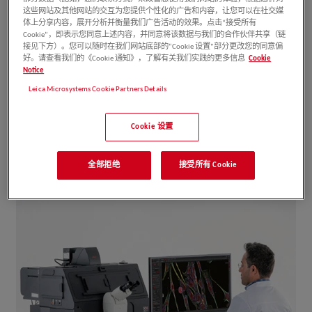
这些网站及其他网站的交互为您提供个性化的广告和内容，让您可以在社交媒
倒置荧光显微镜平台的扩展功能从根本上改善了
体上分享内容，展开分析并衡量我们广告活动的效果。点击“接受所有
用户体验。
Cookie”，即表示您同意上述内容，并同意将该数据与我们的合作伙伴共享（链
接见下方）。您可以随时在我们网站底部的“Cookie 设置”部分更改您的同意偏
好。请查看我们的《Cookie 通知》，了解有关我们实践的更多信息
Cookie
Notice
Leica Microsystems Cookie Partners Details
Cookie 设置
全部拒绝
接受所有 Cookie