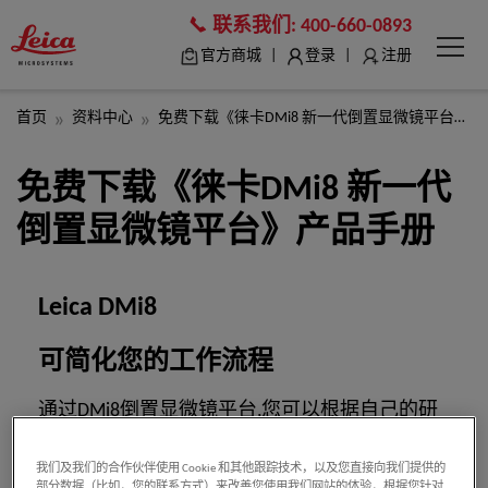
联系我们:
400-660-0893
|
|
官方商城
登录
注册
首页
资料中心
免费下载《徕卡DMi8 新一代倒置显微镜平台》产品手册
免费下载《徕卡DMi8 新一代
倒置显微镜平台》产品手册
Leica DMi8
可简化您的工作流程
通过DMi8倒置显微镜平台,您可以根据自己的研
究要求和预算量身定制解决方案,获取高质量数
我们及我们的合作伙伴使用 Cookie 和其他跟踪技术，以及您直接向我们提供的
据。长期以来我们致力于智能自动化,保证DMi8
部分数据（比如，您的联系方式）来改善您使用我们网站的体验，根据您针对