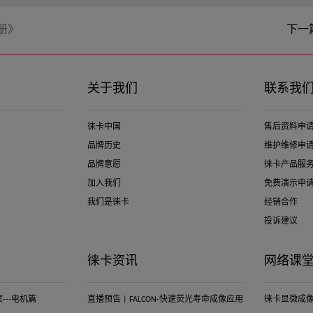
册》
下一
关于我们
联系我
徕卡中国
售后资料申
品牌历史
维护维修申
品牌意愿
徕卡产品服
加入我们
免费演示申
我们是徕卡
经销合作
投诉建议
徕卡资讯
网络课
--电机篇
直播预告 | FALCON-快速荧光寿命成像应用
徕卡显微成