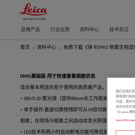
显微产品
行业应用
资料中心
技术前沿
首页
资料中心
免费下载《徕卡DMi1 倒置生物
DMI1基础版-用于快速查看细胞状态
适合基本用途的易于使用的高质量产品，几乎不需要
我们及我们的
使用我们网
> S80/0.30 聚光镜（提供80mm长工作距离，方便操作
内容，展开分
合作伙伴共享
> 单手操作:直接切换物镜即可从10倍切换至20倍和40
《Cooki
Leica Microsy
相差；在明场与相差之间自动改变光照强度。
> LED技术和两小时自动断电功能可降低能耗。