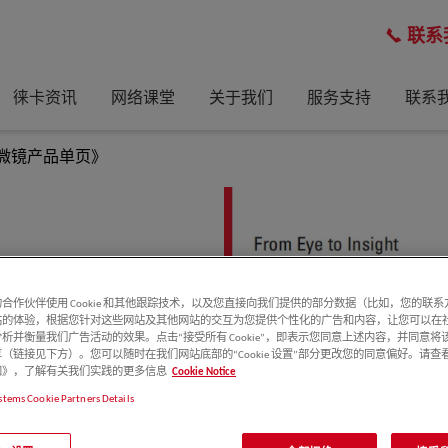
联系
徕卡资讯
网络课堂
关于我们
服务支持
联系
显微镜产品单页》
维护。
合作伙伴使用 Cookie 和其他跟踪技术，以及您直接向我们提供的部分数据（比如，您的联
站的体验，根据您针对这些网站及其他网站的交互为您提供个性化的广告和内容，让您可以在
）。
析并衡量我们广告活动的效果。点击“接受所有 Cookie”，即表示您同意上述内容，并同意将
（链接见下方）。您可以随时在我们网站底部的“Cookie 设置”部分更改您的同意偏好。请查
倍
e 通知》，了解有关我们实践的更多信息
Cookie Notice
stems Cookie Partners Details