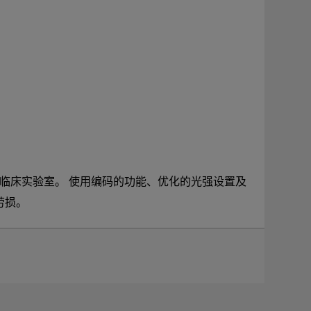
M
科学和临床实验室。 使用编码的功能、优化的光强设置及
M
劳损。
双
生