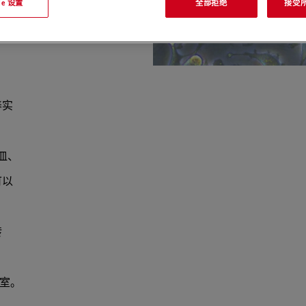
kie 设置
全部拒绝
接受所有
养实
养皿、
可以
转
养室。