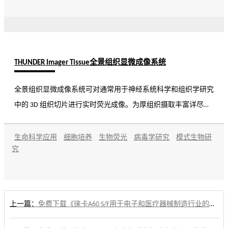
的最新技术。 研究层面从回答“是否为癌症？”的问题到能够根
据细胞类型、生物标志物特点和个体特征将肿瘤分层。
THUNDER Imager Tissue全景组织显微成像系统
全景组织显微成像系统可对通常用于神经系统科学和组织学研究
中的 3D 组织切片进行实时荧光成像。为厚组织摄取丰富详尽且
无离焦模糊的清晰图像。 得益于徕卡的创新技术 Computational
Clearing，即使是组织深处的细微结构也能解析。对脑切片中的
生命科学应用
细胞培养
生物荧光
病毒学研究
模式生物研
究
神经元轴突和树突等详细形态结构进行成像。即使是厚组织切
片，也能实现高画质，并同时具备宽场显微镜声名远扬的速度、
荧光效率和易用性。
上一篇：
免费下载《徕卡A60 S/F用于电子和医疗器械制造行业的体视显微镜样本》