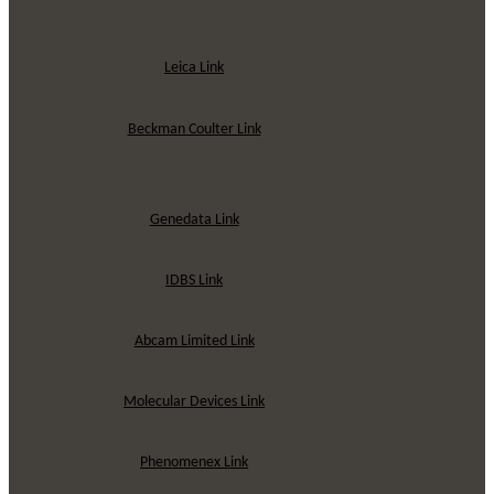
Leica Link
Beckman Coulter Link
Genedata Link
IDBS Link
Abcam Limited Link
Molecular Devices Link
Phenomenex Link