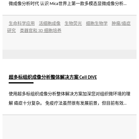
微成像分析时代 认识 Mica世界上第一款多模态显微成像分析中
枢
生命科学应用
活细胞成像
生物荧光
细胞生物学
肿瘤/癌症
研究
类器官和 3D 细胞培养
超多标组织成像分析整体解决方案 Cell DIVE
使用超多标组织成像分析整体解决方案加深您对组织微环境的理
解 癌症十分复杂。 免疫疗法虽然很有发展前景，但目前有效性
仍只有 30%。 研究人员需要更深入地了解正常组织和病变组织
的细胞结构，以开发更好的治疗方法，更准确地预测疾病进展。
多标或者超多标成像是清晰地观察、识别和量化重要生物标志物