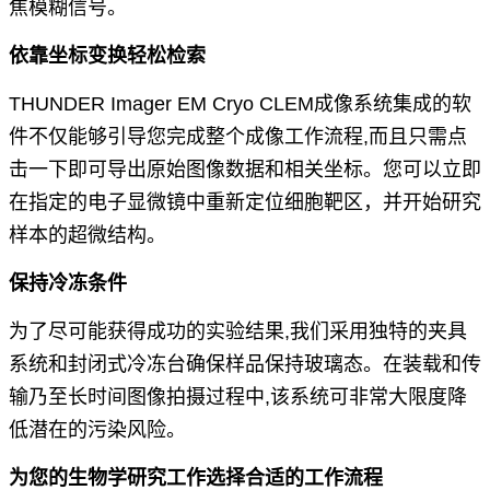
焦模
糊信号。
依靠坐标变换轻松检索
THUNDER Imager EM Cryo CLEM成像系统集成的软
件
不仅能够引导您完成整个成像工作流程,而且只需
点
击一下即可导出原始图像数据和相关坐标。您可
以立即
在指定的电子显微镜中重新定位细胞靶区，
并开始研究
样本的超微结构。
保持冷冻条件
为了尽可能获得成功的实验结果,我们采用独特的
夹具
系统和封闭式冷冻台确保样品保持玻璃态。在
装载和传
输乃至长时间图像拍摄过程中,该系统可
非常大限度降
低潜在的污染风险。
为您的生物学研究工作选择合适的工作流程