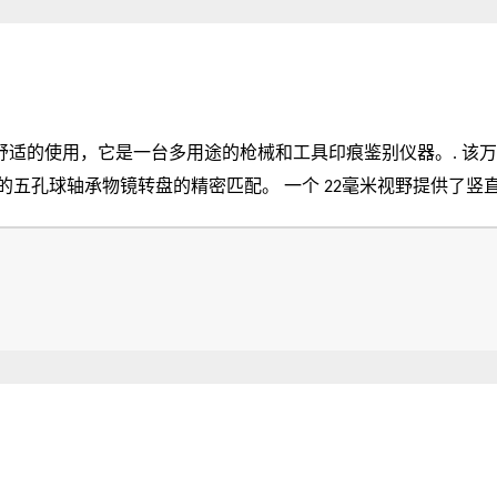
多用途的枪械和工具印痕鉴别仪器。. 该万能系统可理想地同时观察物证，用于司法鉴定
2毫米视野提供了竖直同向的图像。操作时，图像和样品依照同样方