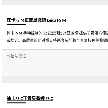
徕卡FS M正置显微镜 Leica FS M
徕卡FS M 手动控制的 公安宏观比对显微镜 提供了灵活方便舒适的使用，它是一台
或培训。高质量的比对桥支持两套装配着全套复校色差物镜的五孔球轴承物镜转盘的精密匹配。 一个 2
向快捷地移动。
公检法取证
徕卡FS C正置显微镜 FS C