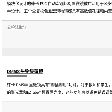
模块化设计的徕卡 FS C 自动宏观比对显微镜被广泛用
学设计。 五个全复校色差宏观物镜都具有高数值孔径和内置可调节的光阑并达到优良的光学性能。 不同的图像模式(分离图像, 叠加图像以及组合图像) 都可通过单一按钮的
操作来实现。 这种方便的操作平台大大提高了鉴定的速度
公检法取证
DM500生物显微镜
徕卡 DM500 显微镜具有“即插即用”功能，对于教师和学生，都是学院和大
的聚光器和EZTube™预置屈光度，这些功能可以避免错误