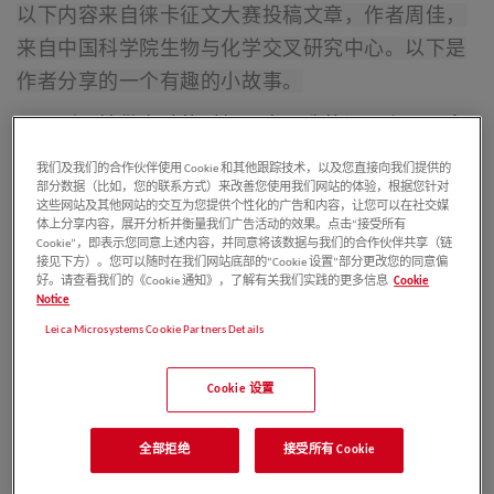
以下内容来自徕卡征文大赛投稿文章，作者周佳，
来自中国科学院生物与化学交叉研究中心。以下是
作者分享的一个有趣的小故事。
研一刚开始做实验的时候，由于我的课题主要研究
的是神经退行性疾病，所以大多数实验都是在神经
我们及我们的合作伙伴使用 Cookie 和其他跟踪技术，以及您直接向我们提供的
部分数据（比如，您的联系方式）来改善您使用我们网站的体验，根据您针对
元中开展的。为了更接近体内水平，我们直接在体
这些网站及其他网站的交互为您提供个性化的广告和内容，让您可以在社交媒
外培养小鼠海马体的切片来进行实验。我们首先在
体上分享内容，展开分析并衡量我们广告活动的效果。点击“接受所有
Cookie”，即表示您同意上述内容，并同意将该数据与我们的合作伙伴共享（链
海马体的神经元中过表达目的基因然后看神经元形
接见下方）。您可以随时在我们网站底部的“Cookie 设置”部分更改您的同意偏
好。请查看我们的《Cookie 通知》，了解有关我们实践的更多信息
Cookie
态（主要是突触结构）有没有发生变化，因此也就
Notice
开始接触了显微成像。实验室当时用的是
徕卡sp8
Leica Microsystems Cookie Partners Details
的显微镜
，就觉得非常高端，所以经常做了片子就
火速拿去看。
Cookie 设置
全部拒绝
接受所有 Cookie