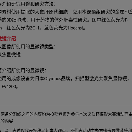
要介绍研究用途和研究方法：
的素材使用提取的大鼠肝原代细胞，应用本课题组研究的金属印
养的3D细胞球，用于药物的体外肝毒性研究。图中绿色荧光为F-
tin，红色荧光为ZO-1，蓝色荧光为Hoechst。
微镜介绍
取图像所使用的显微镜类型：
聚焦显微镜
要介绍所使用的显微镜：
使用的成像设备为日本Olympus品牌，扫描型激光共聚焦显微镜
FV1200。
方两条分割线之间的内容均为投稿老师为参与本次徕伯杯摄影大赛活动而
交的内容
以上表述仅代表投稿老师本人观点，不代表活动主办方徕卡显微系统和