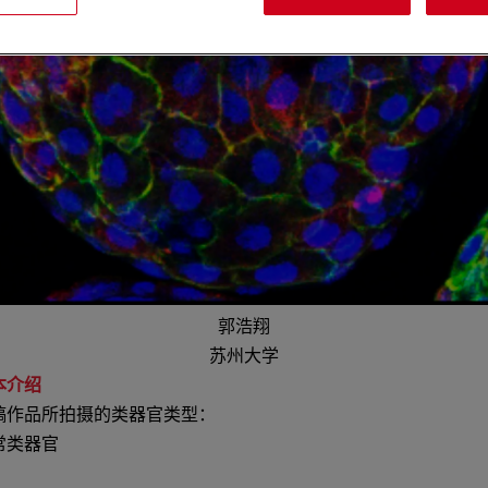
郭浩翔
苏州大学
本介绍
稿作品所拍摄的类器官类型：
常类器官