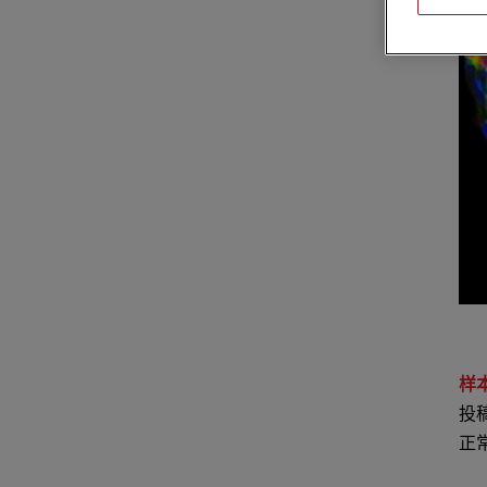
样
投
正