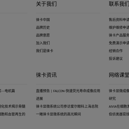
关于我们
联系我
徕卡中国
售后资料申
品牌历史
维护维修申
品牌意愿
徕卡产品服
加入我们
免费演示申
我们是徕卡
经销合作
投诉建议
徕卡资讯
网络课
--电机篇
直播预告 | FALCON-快速荧光寿命成像应用
徕卡显微成
进展
研究
明化技术揭示骨髓
徕卡显微系统公司参访爱尔眼科上海总院
AIVIA在
细胞和血管再生的
一睹徕卡显微系统的高光瞬间
伯侦类器官