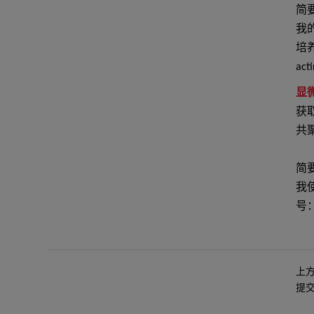
简
我
培
ac
显
获
共
简
我
号：
上
提