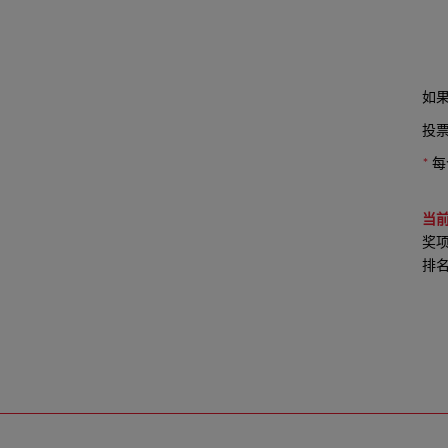
如
投票
*
每
当
奖
排