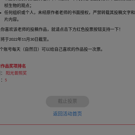
桢生物的观点；
任何组织或个人，未经原作者老师的书面授权，严禁转载其投稿文字和
片内容。
果你喜欢该老师的投稿作品，就请点击下方红色投票按钮支持一下！
将于2022年11月30日截至。
个账号每天（自然日）可以给自己喜欢的作品投一次票。
前作品奖项排名
项：
阳光普照奖
名：
5
截止投票
返回活动首页