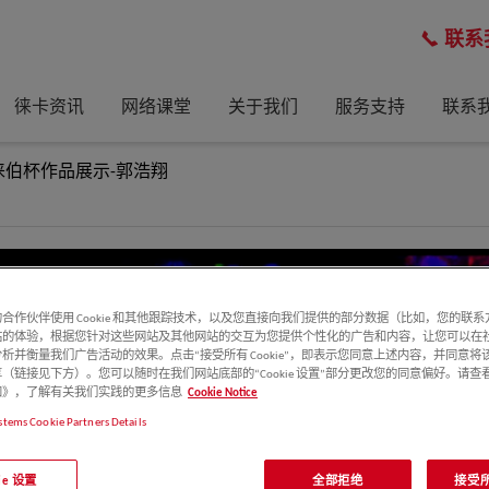
联系
徕卡资讯
网络课堂
关于我们
服务支持
联系
徕伯杯作品展示-郭浩翔
合作伙伴使用 Cookie 和其他跟踪技术，以及您直接向我们提供的部分数据（比如，您的联
站的体验，根据您针对这些网站及其他网站的交互为您提供个性化的广告和内容，让您可以在
析并衡量我们广告活动的效果。点击“接受所有 Cookie”，即表示您同意上述内容，并同意将
（链接见下方）。您可以随时在我们网站底部的“Cookie 设置”部分更改您的同意偏好。请查
e 通知》，了解有关我们实践的更多信息
Cookie Notice
stems Cookie Partners Details
kie 设置
全部拒绝
接受所有