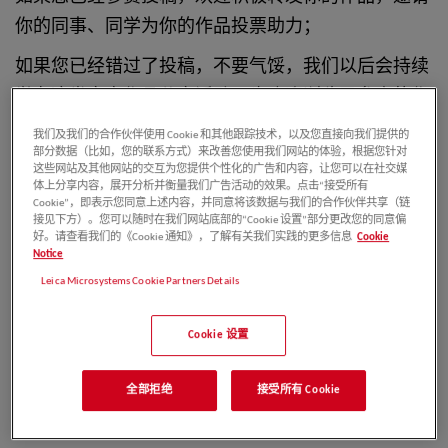
你的同事、同学为你的作品投票助力；
如果您已经错过了投稿，不要气馁，我们以后会持续
举办这类客户作品分享活动。也欢迎浏览已参赛的作
品，并为您喜欢得作品投票。
我们及我们的合作伙伴使用 Cookie 和其他跟踪技术，以及您直接向我们提供的
部分数据（比如，您的联系方式）来改善您使用我们网站的体验，根据您针对
这些网站及其他网站的交互为您提供个性化的广告和内容，让您可以在社交媒
体上分享内容，展开分析并衡量我们广告活动的效果。点击“接受所有
Cookie”，即表示您同意上述内容，并同意将该数据与我们的合作伙伴共享（链
》》》
投票通道
接见下方）。您可以随时在我们网站底部的“Cookie 设置”部分更改您的同意偏
好。请查看我们的《Cookie 通知》，了解有关我们实践的更多信息
Cookie
Notice
Leica Microsystems Cookie Partners Details
投票方式
Cookie 设置
点击进入上方投票通道后，浏览作品列表，选择您喜
欢的作品，然后在其作品信息下方点击红色的投票按
全部拒绝
接受所有 Cookie
钮为其投票。