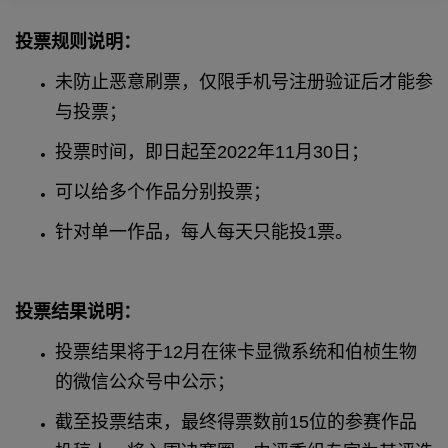
投票规则说明：
未防止恶意刷票，仅限手机号注册验证后才能参
与投票；
投票时间，即日起至
2
022
年
1
1
月
3
0
日；
可以给多个作品分别投票；
针对单一作品，每人每天只能投
1票。
投票结果说明：
投票结果将于
1
2
月在徕卡显微系统和伯桢生物
的微信公众号中公示；
截至投票结束，最终得票数前
1
5
位的参赛作品