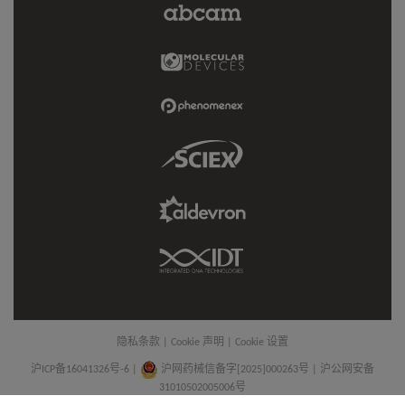
Abcam
Limited
Link
Molecular
Devices
Link
Phenomenex
Link
Sciex
Link
Aldevron
Link
IDT
Link
隐私条款
|
Cookie 声明
|
Cookie 设置
沪ICP备16041326号-6
|
沪网药械信备字[2025]000263号 | 沪公网安备
31010502005006号