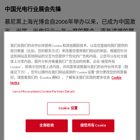
中国光电行业展会先锋
慕尼黑上海光博会自2006年举办以来，已成为
中国激
光、光学、光电行业一年一度的聚会。逐年
递增的展
会数据不仅显示出慕尼黑上海光博会的影
响力，更表
我们及我们的合作伙伴使用 Cookie 和其他跟踪技术，以及您直接向我们提供的
明中国光电行业发展的坚强信念。慕尼
黑上海光博会
部分数据（比如，您的联系方式）来改善您使用我们网站的体验，根据您针对
这些网站及其他网站的交互为您提供个性化的广告和内容，让您可以在社交媒
助力行业发展趋势，集中展示涵盖激
光器与光电子、
体上分享内容，展开分析并衡量我们广告活动的效果。点击“接受所有
Cookie”，即表示您同意上述内容，并同意将该数据与我们的合作伙伴共享（链
光学与光学制造、激光生产与加工
技术、成像及机器
接见下方）。您可以随时在我们网站底部的“Cookie 设置”部分更改您的同意偏
视觉、检测和质量控制五大板块
的全方位产品内容，
好。请查看我们的《Cookie 通知》，了解有关我们实践的更多信息
Cookie
Notice
是不容错过的业内展会。
Leica Microsystems Cookie Partners Details
专家提供行业解决方案
Cookie 设置
展会现场活动精彩纷呈，比如国际激光加工技
术研讨
会，便汇聚利全球行业先锋专家，引领行业
发展趋
全部拒绝
接受所有 Cookie
势。