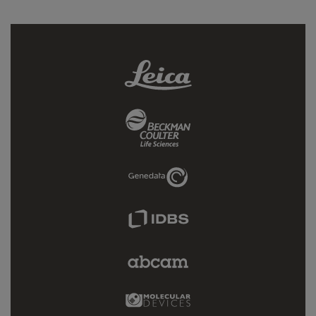
Leica
Link
Beckman
Coulter
Link
Genedata
Link
IDBS
Link
Abcam
Limited
Link
Molecular
Devices