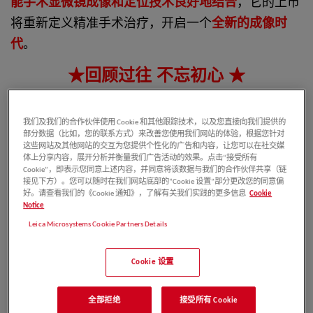
能手术显微镜成像和定位技术良好地结合
，它的上市
将重新定义精准手术治疗，开启一个
全新的成像时
代
。
★回顾过往 不忘初心 ★
徕卡显微系统以生产高质量的光学系统而闻名。从90
我们及我们的合作伙伴使用 Cookie 和其他跟踪技术，以及您直接向我们提供的
年代中期全球首款同步四光路眼科手术显微镜
部分数据（比如，您的联系方式）来改善您使用我们网站的体验，根据您针对
M840，到2018年Proveo 8登陆中国，一直带给我们
这些网站及其他网站的交互为您提供个性化的广告和内容，让您可以在社交媒
体上分享内容，展开分析并衡量我们广告活动的效果。点击“接受所有
惊喜。如今，全新一代Proveo 8 Enfocus OCT系统
Cookie”，即表示您同意上述内容，并同意将该数据与我们的合作伙伴共享（链
接见下方）。您可以随时在我们网站底部的“Cookie 设置”部分更改您的同意偏
上市，将再一次帮助眼科医生突破光学极限，实现精
好。请查看我们的《Cookie 通知》，了解有关我们实践的更多信息
Cookie
Notice
准手术治疗。
Leica Microsystems Cookie Partners Details
★三重优势 非凡体验★
Cookie 设置
全部拒绝
接受所有 Cookie