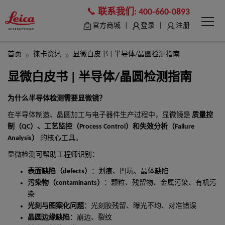
联系我们:
400-660-0893
|
|
官方商城
登录
注册
首页
徕卡资讯
显微白皮书 | 半导体/晶圆检测指南
显微白皮书 | 半导体/晶圆检测指南
为什么半导体检测需要显微镜？
在半导体制造、晶圆加工与电子器件生产过程中，显微镜是
质量控
制（
QC
）、工艺监控（
Process Control
）和失效分析（
Failure
Analysis
）
的核心工具。
显微检测可帮助工程师识别：
表面缺陷（
defects
）
：划痕、凹坑、晶体缺陷
污染物（
contaminants
）
：颗粒、残留物、金属污染、有机污
染
光刻与图案化问题
：光刻胶残留、曝光不均、对准错误
晶圆边缘缺陷
：崩边、裂纹