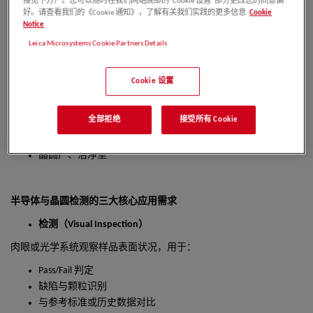
接见下方）。您可以随时在我们网站底部的“Cookie 设置”部分更改您的同意偏
涉及半导体前道与后道流程的关键词包括：
好。请查看我们的《Cookie 通知》，了解有关我们实践的更多信息
Cookie
Notice
铸锭制备、晶片（裸片）、掺杂、热处理、光刻
Leica Microsystems Cookie Partners Details
（
photolithography
）、掩膜、蚀刻、旋涂、对准、图案化
（
patterning
）、光刻胶残留、芯片结构分析
。
Cookie 设置
适用行业包括：
太阳能电池
全部拒绝
接受所有 Cookie
显示器（
LED
、
OLED
、
MicroLED
）
FPGA
、
ASIC
、
IC
芯片制造
晶圆厂、洁净室
半导体与晶圆检测的三大核心应用需求
检测（
Visual Inspection
）
肉眼或光学系统观察样品表面状况，用于：
Pass/Fail
判定
缺陷与颗粒识别
与参考标准或历史数据对比