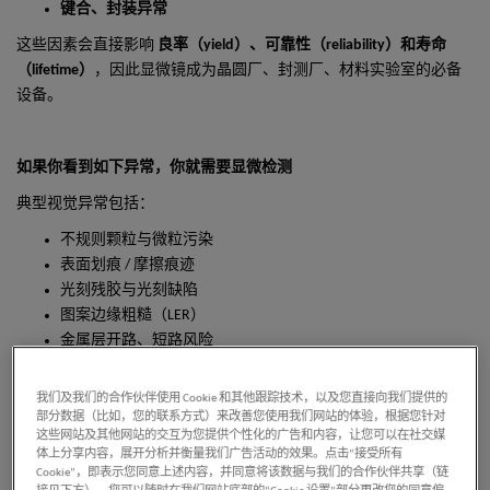
键合、封装异常
这些因素会直接影响
良率（
yield
）、可靠性（
reliability
）和寿命
（
lifetime
）
，因此显微镜成为晶圆厂、封测厂、材料实验室的必备
设备。
如果你看到如下异常，你就需要显微检测
典型视觉异常包括：
不规则颗粒与微粒污染
表面划痕
/
摩擦痕迹
光刻残胶与光刻缺陷
图案边缘粗糙（
LER
）
金属层开路、短路风险
裂纹、崩边、晶圆碎片
我们及我们的合作伙伴使用 Cookie 和其他跟踪技术，以及您直接向我们提供的
这些都属于
需放大观察
+
需测量的检测场景
。
部分数据（比如，您的联系方式）来改善您使用我们网站的体验，根据您针对
这些网站及其他网站的交互为您提供个性化的广告和内容，让您可以在社交媒
体上分享内容，展开分析并衡量我们广告活动的效果。点击“接受所有
Cookie”，即表示您同意上述内容，并同意将该数据与我们的合作伙伴共享（链
如果你听到如下这些场景，显微镜同样适用