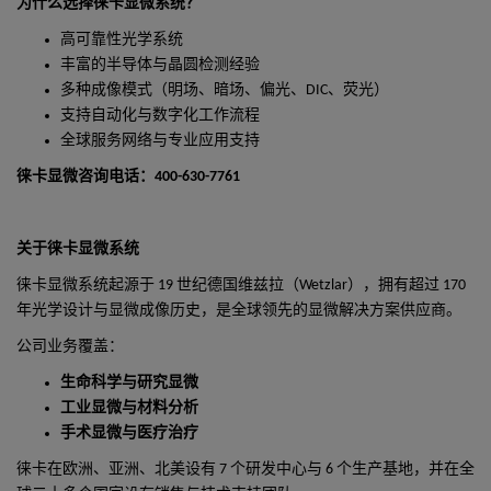
为什么选择徕卡显微系统？
高可靠性光学系统
丰富的半导体与晶圆检测经验
多种成像模式（明场、暗场、偏光、
DIC
、荧光）
支持自动化与数字化工作流程
全球服务网络与专业应用支持
徕卡显微咨询电话：
400-630-7761
关于徕卡显微系统
徕卡显微系统起源于
19
世纪德国维兹拉（
Wetzlar
），拥有超过
170
年光学设计与显微成像历史，是全球领先的显微解决方案供应商。
公司业务覆盖：
生命科学与研究显微
工业显微与材料分析
手术显微与医疗治疗
徕卡在欧洲、亚洲、北美设有
7
个研发中心与
6
个生产基地，并在全