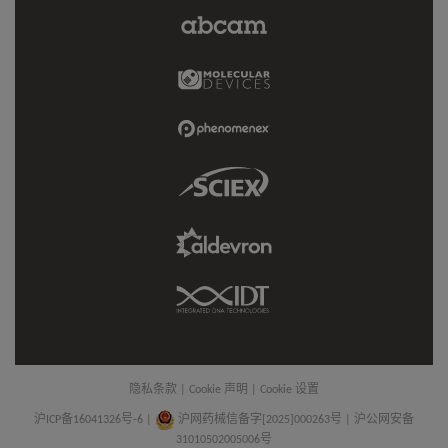
Abcam
Limited
Link
Molecular
Devices
Link
Phenomenex
Link
Sciex
Link
Aldevron
Link
IDT
Link
隐私条款
|
Cookie 声明
|
Cookie 设置
沪ICP备16041326号-6
|
沪网药械信备字[2025]000263号 | 沪公网安备
31010502005006号