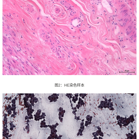
图
2
：
HE
染色样本