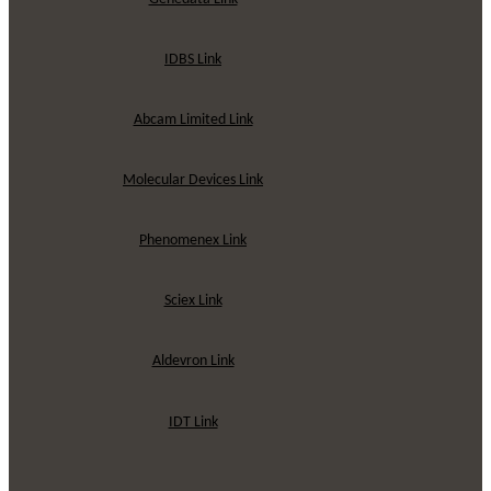
IDBS Link
Abcam Limited Link
Molecular Devices Link
Phenomenex Link
Sciex Link
Aldevron Link
IDT Link