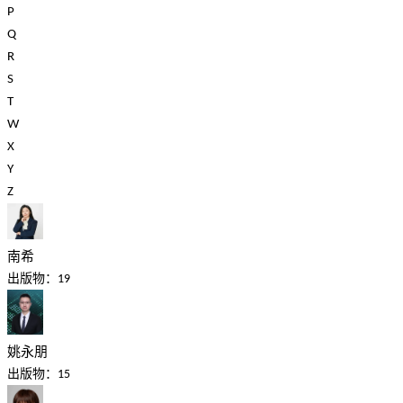
P
Q
R
S
T
W
X
Y
Z
南希
出版物：19
姚永朋
出版物：15