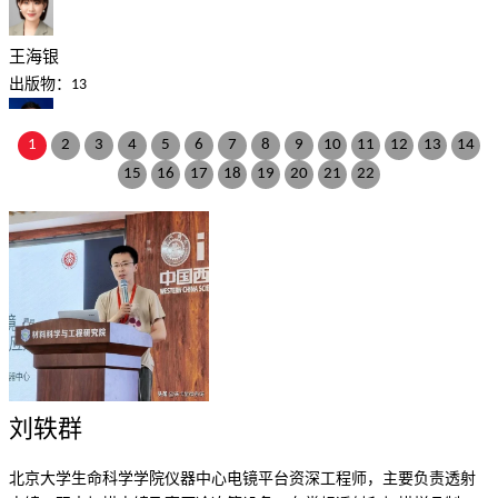
王海银
出版物：13
1
2
3
4
5
6
7
8
9
10
11
12
13
14
包沈源
15
16
17
18
19
20
21
22
出版物：11
郑晓业
出版物：10
童昕
出版物：9
刘轶群
高天龙
北京大学生命科学学院仪器中心电镜平台资深工程师，主要负责透射