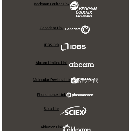
Beckman Coulter Link
Genedata Link
IDBS Link
Abcam Limited Link
Molecular Devices Link
Phenomenex Link
Sciex Link
Aldevron Link