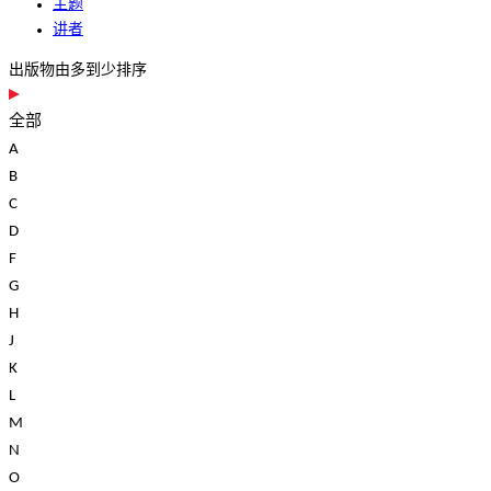
主题
讲者
出版物由多到少排序
全部
A
B
C
D
F
G
H
J
K
L
M
N
O