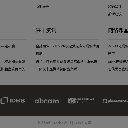
我们是徕卡
经销合作
投诉建议
徕卡资讯
网络课
--电机篇
直播预告 | FALCON-快速荧光寿命成像应用
徕卡显微成
进展
研究
明化技术揭示骨髓
徕卡显微系统公司参访爱尔眼科上海总院
AIVIA在
细胞和血管再生的
一睹徕卡显微系统的高光瞬间
伯侦类器官
IDBS
Abcam
Molecular
Phenomenex
Link
Limited
Devices
Link
Link
Link
隐私条款
|
Cookie 声明
|
Cookie 设置