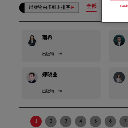
全部
A
B
C
D
Coo
出版物由多到少排序
南希
出版物：19
郑晓业
出版物：10
1
2
3
4
5
6
7