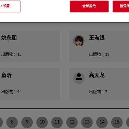
F
G
H
J
K
L
M
N
O
P
Q
R
S
T
W
X
Y
Z
kie 设置
全部拒绝
接受所有
姚永朋
王海银
出版物：15
出版物：13
童昕
高天龙
出版物：9
出版物：7
8
9
10
11
12
13
14
15