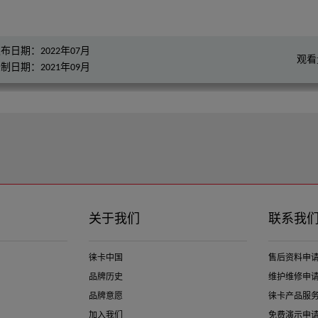
发布日期：20
观看量：782
录制日期：20
布日期：2022年07月
观看
制日期：2021年09月
关于我们
联系我
徕卡中国
售后资料申
品牌历史
维护维修申
品牌意愿
徕卡产品服
加入我们
免费演示申