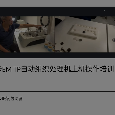
卡EM TP自动组织处理机上机操作培训
案
徕卡EM 
倪兵,李亚萍,包
李亚萍,包沈源