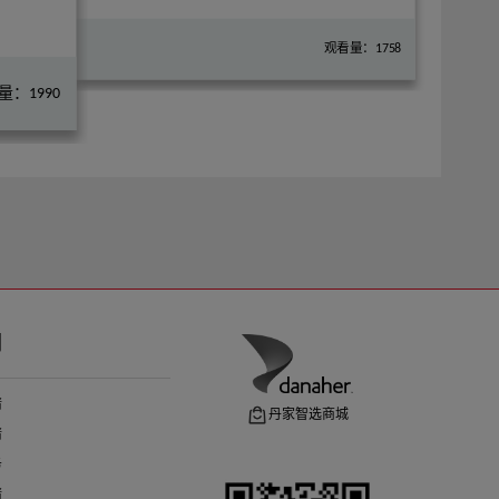
22年07月
观看量：1758
21年09月
量：1990
们
请
丹家智选商城
请
务
请