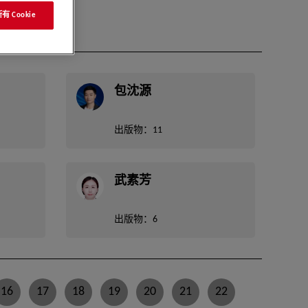
 Cookie
包沈源
出版物：11
武素芳
出版物：6
16
17
18
19
20
21
22