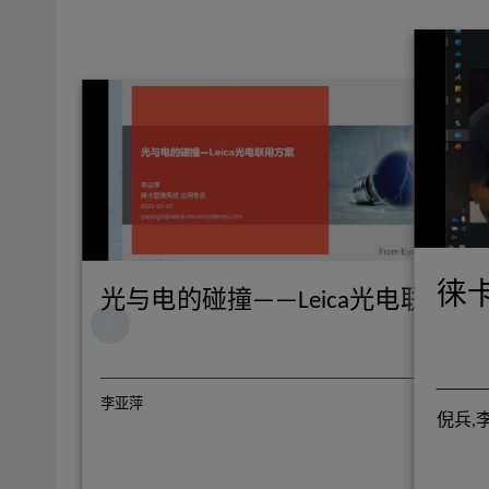
徕
培训
光与电的碰撞——Leica光电联用方
李亚萍
倪兵,