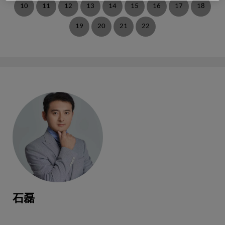
10
11
12
13
14
15
16
17
18
19
20
21
22
包沈源
出版物：11
郑晓业
出版物：10
童昕
出版物：9
石磊