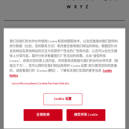
W
X
Y
Z
南希
我们及我们的合作伙伴使用 Cookie 和其他跟踪技术，以及您直接向我们提供的
部分数据（比如，您的联系方式）来改善您使用我们网站的体验，根据您针对
这些网站及其他网站的交互为您提供个性化的广告和内容，让您可以在社交媒
出版物：19
体上分享内容，展开分析并衡量我们广告活动的效果。点击“接受所有
Cookie”，即表示您同意上述内容，并同意将该数据与我们的合作伙伴共享（链
接见下方）。您可以随时在我们网站底部的“Cookie 设置”部分更改您的同意偏
好。请查看我们的《Cookie 通知》，了解有关我们实践的更多信息
Cookie
姚永朋
Notice
Leica Microsystems Cookie Partners Details
出版物：15
Cookie 设置
王海银
全部拒绝
接受所有 Cookie
1
2
3
4
5
6
7
8
9
出版物：13