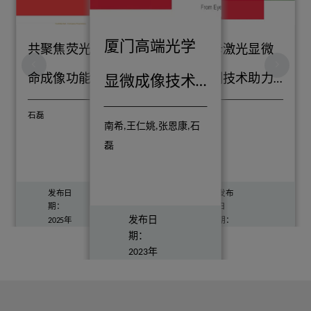
厦门高端光学
共聚焦荧光寿
徕卡激光显微
命成像功能在
切割技术助力
显微成像技术
植物相关研究
植物单细胞组
研讨会
石磊
石磊
南希,王仁姚,张恩康,石
中的应用
学研究
磊
发布日
发布
期：
日
发布日
2025年
期：
04月
2023
期：
观看量：775
录制日
年08
2023年
期：
月
观看量：1676
02月
2025年
录制
观看量：768
录制日
04月
日
期：
期：