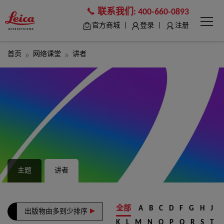
联系我们:
400-660-0893
|
|
官方商城
登录
注册
首页
网络课堂
讲者
主题
讲者
全部
A
B
C
D
F
G
H
J
出版物由多到少排序
K
L
M
N
O
P
Q
R
S
T